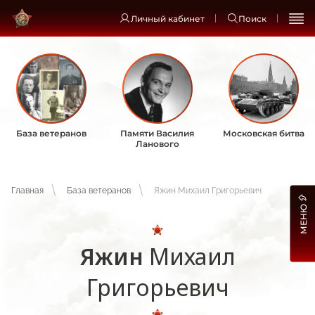
Личный кабинет
Поиск
База ветеранов
Памяти Василия
Московская битва
Ланового
Главная
База ветеранов
Яжин Михаил Григорьевич
МЕНЮ
Яжин
Михаил
Григорьевич