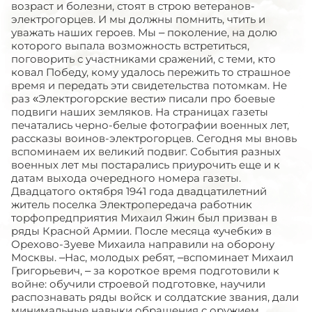
возраст и болезни, стоят в строю ветеранов-
электрогорцев. И мы должны помнить, чтить и
уважать наших героев. Мы – поколение, на долю
которого выпала возможность встретиться,
поговорить с участниками сражений, с теми, кто
ковал Победу, кому удалось пережить то страшное
время и передать эти свидетельства потомкам. Не
раз «Электрогорские вести» писали про боевые
подвиги наших земляков. На страницах газеты
печатались черно-белые фотографии военных лет,
рассказы воинов-электрогорцев. Сегодня мы вновь
вспоминаем их великий подвиг. События разных
военных лет мы постарались приурочить еще и к
датам выхода очередного номера газеты.
Двадцатого октября 1941 года двадцатилетний
житель поселка Электропередача работник
торфопредприятия Михаил Яжин был призван в
ряды Красной Армии. После месяца «учебки» в
Орехово-Зуеве Михаила направили на оборону
Москвы. –Нас, молодых ребят, –вспоминает Михаил
Григорьевич, – за короткое время подготовили к
войне: обучили строевой подготовке, научили
распознавать ряды войск и солдатские звания, дали
минимальные навыки обращения с оружием.