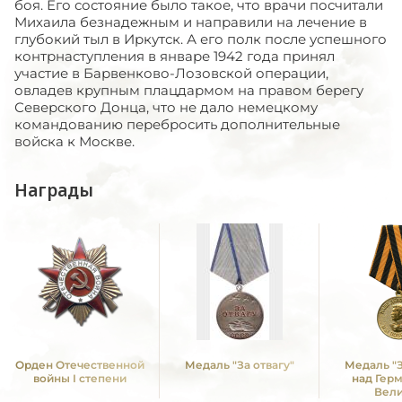
боя. Его состояние было такое, что врачи посчитали
Михаила безнадежным и направили на лечение в
глубокий тыл в Иркутск. А его полк после успешного
контрнаступления в январе 1942 года принял
участие в Барвенково-Лозовской операции,
овладев крупным плацдармом на правом берегу
Северского Донца, что не дало немецкому
командованию перебросить дополнительные
войска к Москве.
Награды
Орден Отечественной
Медаль "За отвагу"
Медаль "
войны I степени
над Гер
Вел