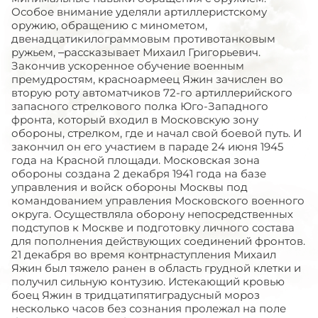
Особое внимание уделяли артиллеристскому
оружию, обращению с минометом,
двенадцатикилограммовым противотанковым
ружьем, –рассказывает Михаил Григорьевич.
Закончив ускоренное обучение военным
премудростям, красноармеец Яжин зачислен во
вторую роту автоматчиков 72-го артиллерийского
запасного стрелкового полка Юго-Западного
фронта, который входил в Московскую зону
обороны, стрелком, где и начал свой боевой путь. И
закончил он его участием в параде 24 июня 1945
года на Красной площади. Московская зона
обороны создана 2 декабря 1941 года на базе
управления и войск обороны Москвы под
командованием управления Московского военного
округа. Осуществляла оборону непосредственных
подступов к Москве и подготовку личного состава
для пополнения действующих соединений фронтов.
21 декабря во время контрнаступления Михаил
Яжин был тяжело ранен в область грудной клетки и
получил сильную контузию. Истекающий кровью
боец Яжин в тридцатипятиградусный мороз
несколько часов без сознания пролежал на поле