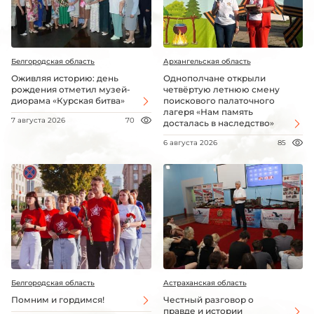
Белгородская область
Архангельская область
Оживляя историю: день
Однополчане открыли
рождения отметил музей-
четвёртую летнюю смену
диорама «Курская битва»
поискового палаточного
лагеря «Нам память
7 августа 2026
70
досталась в наследство»
6 августа 2026
85
Белгородская область
Астраханская область
Помним и гордимся!
Честный разговор о
правде и истории