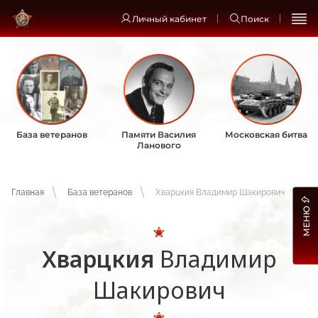
Личный кабинет
Поиск
База ветеранов
Памяти Василия
Московская битва
Ланового
Главная
База ветеранов
Хварцкия Владимир Шакирович
МЕНЮ
Хварцкия
Владимир
Шакирович