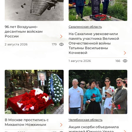
96 лет Воздушно-
Сахалинская область
десантным войскам
На Сахалине увековечили
России
память участника Великой
Отечественной войны
2 августа 2026
179
Татьяны Васильевны
Кочневой
1 августа 2026
166
В Москве простились с
Челябинская область
Михаилом Ножкиным
Акция скорби объединила
жителей Южного Урала