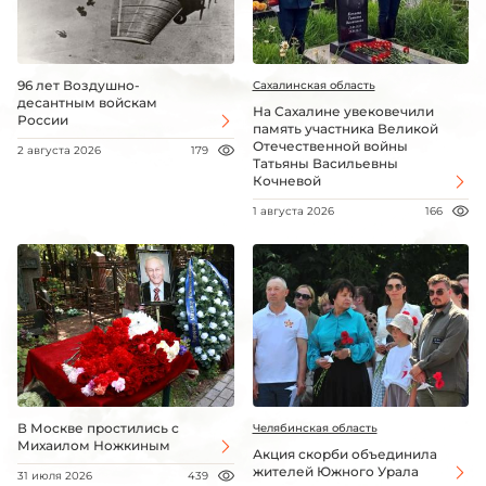
96 лет Воздушно-
Сахалинская область
десантным войскам
На Сахалине увековечили
России
память участника Великой
Отечественной войны
2 августа 2026
179
Татьяны Васильевны
Кочневой
1 августа 2026
166
В Москве простились с
Челябинская область
Михаилом Ножкиным
Акция скорби объединила
жителей Южного Урала
31 июля 2026
439