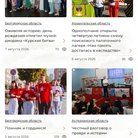
Белгородская область
Архангельская область
Оживляя историю: день
Однополчане открыли
рождения отметил музей-
четвёртую летнюю смену
диорама «Курская битва»
поискового палаточного
лагеря «Нам память
7 августа 2026
70
досталась в наследство»
6 августа 2026
85
Белгородская область
Астраханская область
Помним и гордимся!
Честный разговор о
правде и истории
5 августа 2026
109