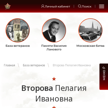
Личный кабинет
Поиск
База ветеранов
Памяти Василия
Московская битва
Ланового
Главная
База ветеранов
Второва Пелагия Ивановна
МЕНЮ
Второва
Пелагия
Ивановна