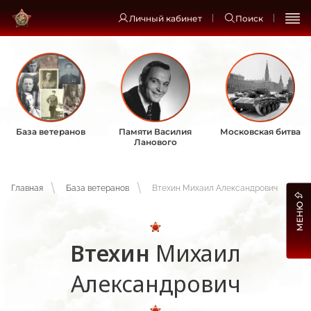
Личный кабинет
Поиск
База ветеранов
Памяти Василия
Московская битва
Ланового
Главная
База ветеранов
Втехин Михаил Александрович
МЕНЮ
Втехин
Михаил
Александрович