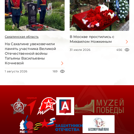
В Москве простились с
Сахалинская область
Михаилом Ножкиным
На Сахалине увековечили
память участника Великой
31 июля 2026
456
Отечественной войны
Татьяны Васильевны
Кочневой
1 августа 2026
169