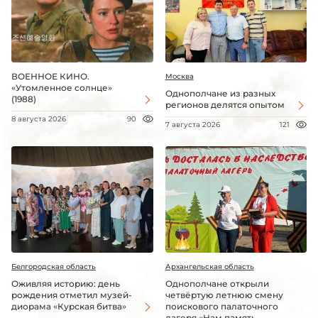
ВОЕННОЕ КИНО.
Москва
«Утомленное солнце»
Однополчане из разных
(1988)
регионов делятся опытом
8 августа 2026
90
7 августа 2026
121
Белгородская область
Архангельская область
Оживляя историю: день
Однополчане открыли
рождения отметил музей-
четвёртую летнюю смену
диорама «Курская битва»
поискового палаточного
лагеря «Нам память