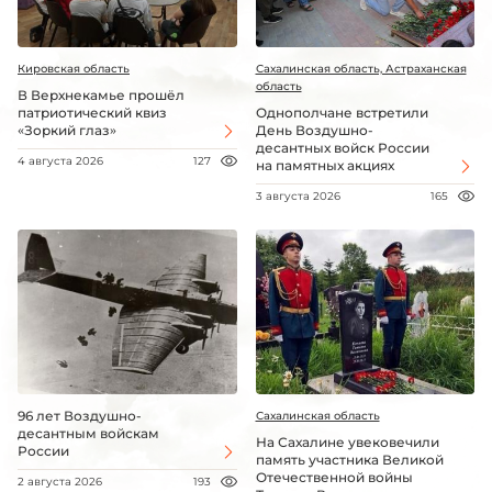
Кировская область
Сахалинская область, Астраханская
область
В Верхнекамье прошёл
патриотический квиз
Однополчане встретили
«Зоркий глаз»
День Воздушно-
десантных войск России
4 августа 2026
127
на памятных акциях
3 августа 2026
165
96 лет Воздушно-
Сахалинская область
десантным войскам
На Сахалине увековечили
России
память участника Великой
Отечественной войны
2 августа 2026
193