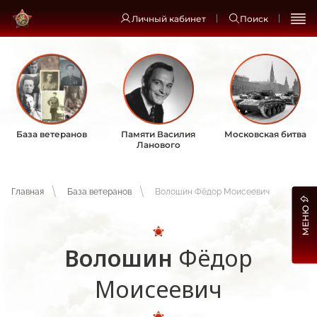
Личный кабинет
Поиск
База ветеранов
Памяти Василия
Московская битва
Ланового
Главная
База ветеранов
Волошин Фёдор Моисеевич
МЕНЮ
Волошин
Фёдор
Моисеевич