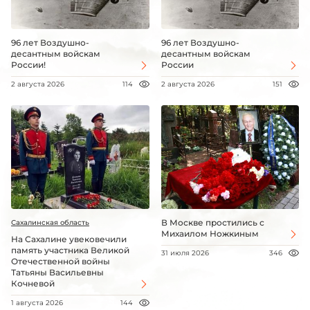
96 лет Воздушно-
96 лет Воздушно-
десантным войскам
десантным войскам
России!
России
2 августа 2026
114
2 августа 2026
151
В Москве простились с
Сахалинская область
Михаилом Ножкиным
На Сахалине увековечили
память участника Великой
31 июля 2026
346
Отечественной войны
Татьяны Васильевны
Кочневой
1 августа 2026
144