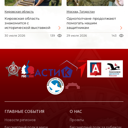
Кировская область
Москва, Татарстан
Кировская область
Однополчане продолжают
знакомится с
помогать нашим
исторической выставкой
защитникам
30 июля 2026
139
29 июля 2026
143
ГЛАВНЫЕ СОБЫТИЯ
О НАС
Новости регионов
Проекты
Бессмертный полк в мире
Бессмертный полк за рубежом