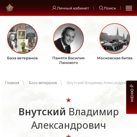
Личный кабинет
Поиск
База ветеранов
Памяти Василия
Московская битва
Ланового
Главная
База ветеранов
Внутский Владимир Александрович
МЕНЮ
Внутский
Владимир
Александрович