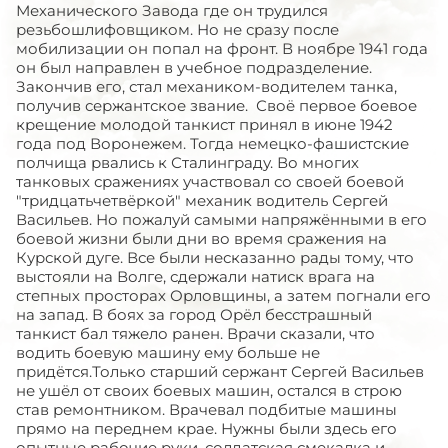
Механического Завода где он трудился
резьбошлифовщиком. Но не сразу после
мобилизации он попал на фронт. В ноябре 1941 года
он был направлен в учебное подразделение.
Закончив его, стал механиком-водителем танка,
получив сержантское звание. Своё первое боевое
крещение молодой танкист принял в июне 1942
года под Воронежем. Тогда немецко-фашистские
полчища рвались к Сталинграду. Во многих
танковых сражениях участвовал со своей боевой
"тридцатьчетвёркой" механик водитель Сергей
Васильев. Но пожалуй самыми напряжёнными в его
боевой жизни были дни во время сражения на
Курской дуге. Все были несказанно рады тому, что
выстояли на Волге, сдержали натиск врага на
степных просторах Орловщины, а затем погнали его
на запад. В боях за город Орёл бесстрашный
танкист бал тяжело ранен. Врачи сказали, что
водить боевую машину ему больше не
придётся.Только старший сержант Сергей Васильев
не ушёл от своих боевых машин, остался в строю
став ремонтником. Врачевал подбитые машины
прямо на переднем крае. Нужны были здесь его
опытные рабочие руки, солдатская смекалка и