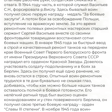
отвага. В 1944 году часть, в которой служил Васильев
С.Н., форсировала р.Вислу. Здесь бывалый воин
получил свою первую награду - медаль "За боевые
заслуги". А потом бои за освобождение Польши,
вступление на вражескую землю. За это время
ремонтник полевых ремонтных мастерских старший
сержант Сергей Васильев вместе со своими
фронтовыми товарищами восстановил сотни
боевых машин. В январе 1945 года за быстрый ввод
в строй и качественный ремонт танков на переднем
крае Военный Совет Первого Белорусского фронта
от имени Президиума Верховного Совета СССР
наградил его орденом Красной Звезды. Довелось
участвовать солдату-подольчанину и в боях за
Берлин. Здесь он получил ещё одно ранение, но
вновь остался в строю. Опытный воин-ремонтник
трудился в те дни буквально не смыкая глаз,
добиваясь, чтобы как можно больше наших танков
оставалось полной в боевой готовности. Его
нелёгкий ратный труд был высоко оценен
командованием и у стен поверженного Берлина, он
получил свою третью боевую награду - орден
"Славы lll степени". В ноябре 1945 года воин-