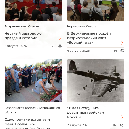
Астраханская область
Кировская область
Честный разговор о
В Верхнекамье прошёл
правде и истории
патриотический квиз
«Зоркий глаз»
5 августа 2026
79
4 августа 2026
93
96 лет Воздушно-
Сахалинская область, Астраханская
десантным войскам
область
России
Однополчане встретили
День Воздушно-
2 августа 2026
168
десантных войск России