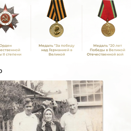
Орден
Медаль "За победу
Медаль "20 лет
чественной
над Германией в
Победы в Великой
 II степени
Великой
Отечественной войне
Отечественной войне
1941—1945 гг."
1941 -1945 гг."
о