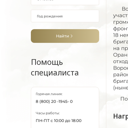
Воев
учас
гром»
фрон
18 н
Найти
брига
на п
Оран
Помощь
отхо
Воро
специалиста
райо
бриг
(нын
Горячая линия:
Посл
8 (800) 20 -1945- 0
Часы работы:
Наг
ПН-ПТ с 10:00 до 18:00