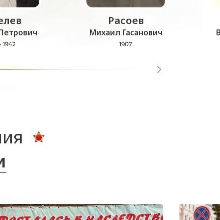
лев
Расоев
Петрович
Михаил Гасанович
- 1942
1907
ния
и