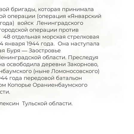
ой бригады, которая принимала
ой операции (операция «Январский
4 года) войск Ленинградского
городской операции против
 48 отдельная морская стрелковая
14 января 1944 года. Она наступала
ая Буря — Заостровье
енинградской области. Преследуя
на освободила деревни Закорново,
нбаумского (ныне Ломоносовского)
944 года передовой батальон
ом Копорье Ораниенбаумского
сти.
ексин Тульской области.