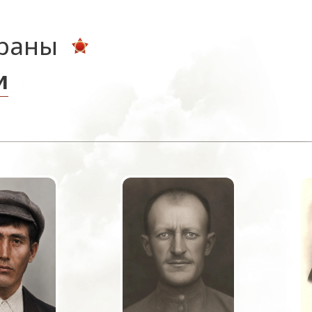
ераны
и