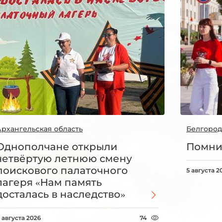
Архангельская область
Белгород
Однополчане открыли
Помни
четвёртую летнюю смену
поискового палаточного
5 августа 2
лагеря «Нам память
досталась в наследство»
 августа 2026
74