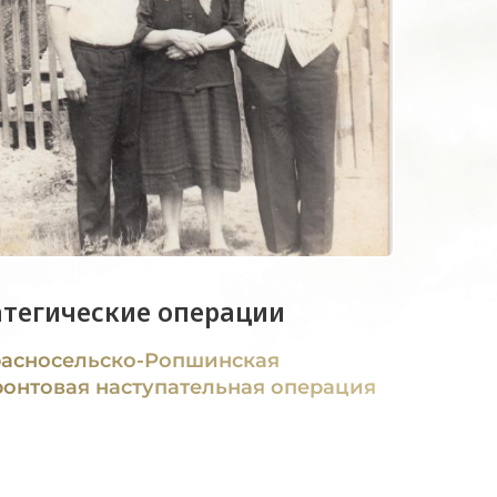
атегические операции
асносельско-Ропшинская
онтовая наступательная операция