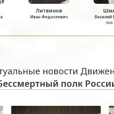
Литвинов
Шме
а
Иван Федосеевич
Василий 
1908 
туальные новости Движе
Бессмертный полк Росси