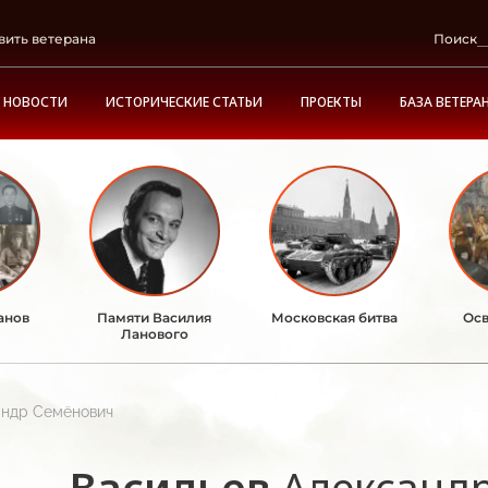
вить ветерана
Поиск
НОВОСТИ
ИСТОРИЧЕСКИЕ СТАТЬИ
ПРОЕКТЫ
БАЗА ВЕТЕРА
анов
Памяти Василия
Московская битва
Осв
Ланового
андр Семёнович
Васильев
Александ