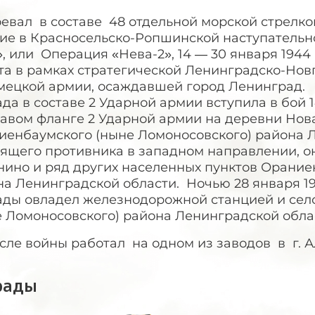
ал в составе 48 отдельной морской стрелков
тие в Красносельско-Ропшинской наступательн
, или Операция «Нева-2», 14 — 30 января 194
та в рамках стратегической Ленинградско-Нов
емецкой армии, осаждавшей город Ленинград.
да в составе 2 Ударной армии вступила в бой 
равом фланге 2 Ударной армии на деревни Нов
иенбаумского (ныне Ломоносовского) района Л
дящего противника в западном направлении, о
нино и ряд других населенных пунктов Орание
на Ленинградской области. Ночью 28 января 1
ады овладел железнодорожной станцией и сел
е Ломоносовского) района Ленинградской обла
е войны работал на одном из заводов в г. Ал
рады