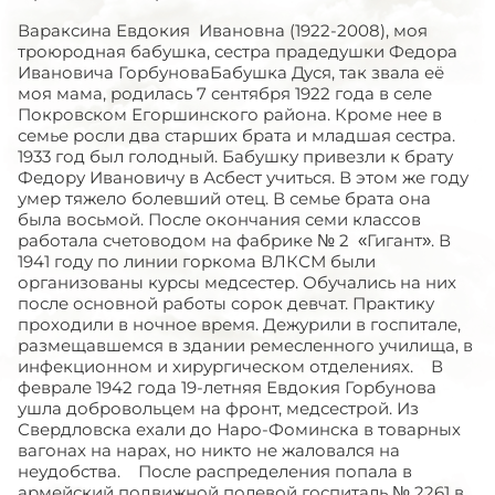
Вараксина Евдокия Ивановна (1922-2008), моя
троюродная бабушка, сестра прадедушки Федора
Ивановича ГорбуноваБабушка Дуся, так звала её
моя мама, родилась 7 сентября 1922 года в селе
Покровском Егоршинского района. Кроме нее в
семье росли два старших брата и младшая сестра.
1933 год был голодный. Бабушку привезли к брату
Федору Ивановичу в Асбест учиться. В этом же году
умер тяжело болевший отец. В семье брата она
была восьмой. После окончания семи классов
работала счетоводом на фабрике № 2 «Гигант». В
1941 году по линии горкома ВЛКСМ были
организованы курсы медсестер. Обучались на них
после основной работы сорок девчат. Практику
проходили в ночное время. Дежурили в госпитале,
размещавшемся в здании ремесленного училища, в
инфекционном и хирургическом отделениях. В
феврале 1942 года 19-летняя Евдокия Горбунова
ушла добровольцем на фронт, медсестрой. Из
Свердловска ехали до Наро-Фоминска в товарных
вагонах на нарах, но никто не жаловался на
неудобства. После распределения попала в
армейский подвижной полевой госпиталь № 2261 в