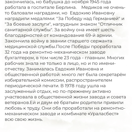
закончилась, но бабушка до ноября 1945 года
работала в госпитале Берлина. Медиков не очень-
то баловали наградами, но Евдокию Ивановну
наградили медалями: "За Победу над Германией" и
"За боевые заслуги", нагрудным знаком "Отличник
санитарной службы". За войну она имеет шесть
благодарностей от командования 69-й армии.
Закончила войну в звании старшего сержанта
медицинской службы.После Победы проработала
32 года на ремонтно-механическом заводе
бухгалтером, в том числе 23 года - главным. Многих
рабочих знала не только в лицо, но и по имени-
отчеству. Занималась Евдокия Ивановна и
общественной работой: много лет была секретарём
избирательной комиссии, распространителем
периодической печати. В 1978 году ушла на
заслуженный отдых, но по-прежнему активно
участвовала в общественной жизни завода и совета
ветеранов.Ей и двум её братьям родители привили
любовь к труду. Они оба проработали на ремонтно-
механическом заводе и комбинате «Ураласбест»
всю свою жизнь.