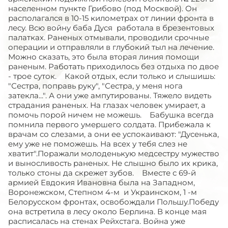
населенном пункте Грибово (под Москвой). Он
располагался в 10-15 километрах от линии фронта в
лесу. Всю войну баба Дуся работала в брезентовых
палатках. Раненых отмывали, проводили срочные
операции и отправляли в глубокий тыл на лечение.
Можно сказать, это была вторая линия помощи
раненым. Работать приходилось без отдыха по двое
- трое суток. Какой отдых, если только и слышишь:
"Сестра, поправь руку", "Сестра, у меня нога
затекла...". А они уже ампутированы. Тяжело видеть
страдания раненых. На глазах человек умирает, а
помочь порой ничем не можешь. Бабушка всегда
помнила первого умершего солдата. Прибежала к
врачам со слезами, а они ее успокаивают: "Дусенька,
ему уже не поможешь. На всех у тебя слез не
хватит".Поражали молоденькую медсестру мужество
и выносливость раненых. Не слышно было их крика,
только стоны да скрежет зубов. Вместе с 69-й
армией Евдокия Ивановна была на Западном,
Воронежском, Степном 4-м и Украинском, 1 -м
Белорусском фронтах, освобождали Польшу.Победу
она встретила в лесу около Берлина. В конце мая
расписалась на стенах Рейхстага. Война уже