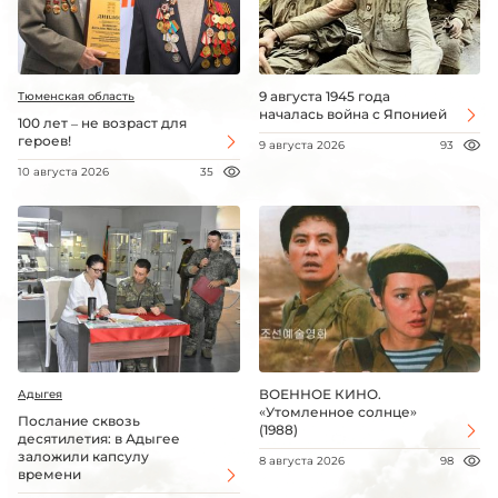
9 августа 1945 года
Тюменская область
началась война с Японией
100 лет – не возраст для
героев!
9 августа 2026
93
10 августа 2026
35
ВОЕННОЕ КИНО.
Адыгея
«Утомленное солнце»
Послание сквозь
(1988)
десятилетия: в Адыгее
заложили капсулу
8 августа 2026
98
времени