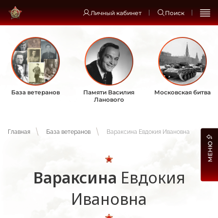
Личный кабинет
Поиск
База ветеранов
Памяти Василия
Московская битва
Ланового
Главная
База ветеранов
Вараксина Евдокия Ивановна
МЕНЮ
Вараксина
Евдокия
Ивановна