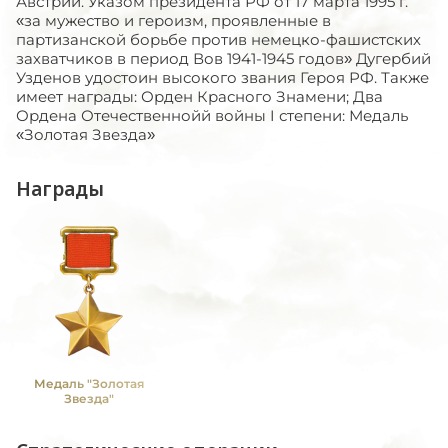
Австрии. Указом президента РФ от 17 марта 1995 г.
«за мужество и героизм, проявленные в
партизанской борьбе против немецко-фашистских
захватчиков в период Вов 1941-1945 годов» Дугербий
Узденов удостоин высокого звания Героя РФ. Также
имеет награды: Орден Красного Знамени; Два
Ордена Отечественнойй войны I степени: Медаль
«Золотая Звезда»
Награды
Медаль "Золотая
Звезда"