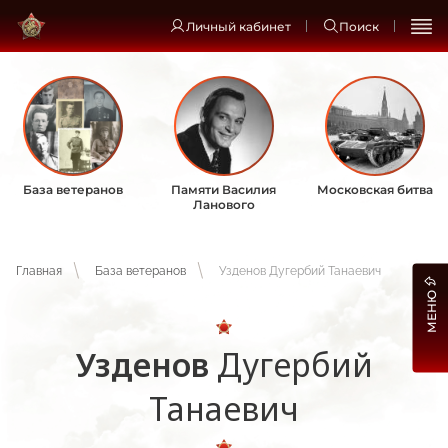
Личный кабинет
Поиск
База ветеранов
Памяти Василия
Московская битва
Ланового
Главная
База ветеранов
Узденов Дугербий Танаевич
МЕНЮ
Узденов
Дугербий
Танаевич