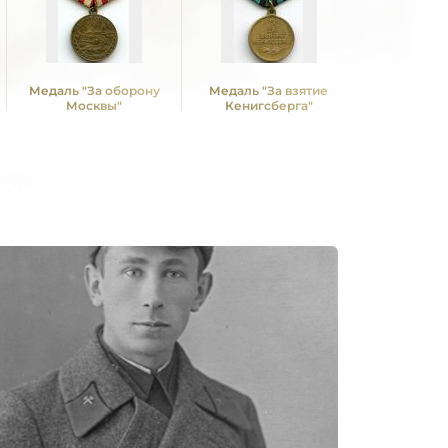
Медаль "За оборону
Медаль "За взятие
Медаль "З
Москвы"
Кенигсберга"
над Герм
Вели
Отечествен
1941 -19