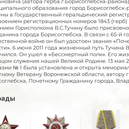
новича (автора герба г.Борисоглебска-района).
ципального образования город Борисоглебск-
ены в Государственный геральдический регист
оением регистрационных номеров 1843 (герб) и 
нием Горисполкома В.С.Тучину было присвоено
анина города Борисоглебска. В связи с 65-й 
ественной войне он был удостоен звания «Поч
ти». 6 июня 2011 года жизненный путь Тучина
чился. Он ушел в «Бессмертный полк». Его жи
цом служения нашей Великой Родине. 13 мая 2
зии № 1 была установлена и открыта мемориал
ному Ветерану Воронежской области, автору г
соглебска, Почетному Гражданину города, Вла
рады