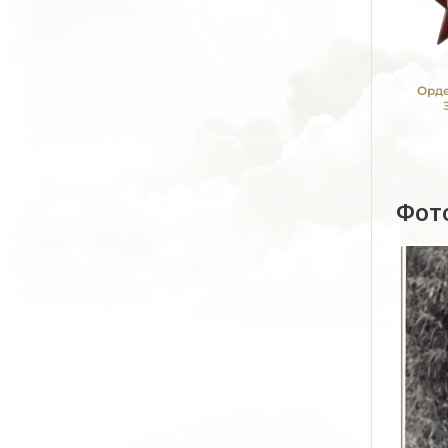
Орде
Фот