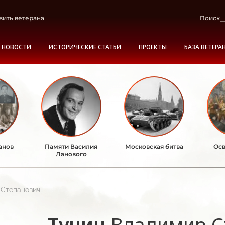
вить ветерана
Поиск
НОВОСТИ
ИСТОРИЧЕСКИЕ СТАТЬИ
ПРОЕКТЫ
БАЗА ВЕТЕРА
анов
Памяти Василия
Московская битва
Осв
Ланового
 Степанович
Тучин
Владимир С