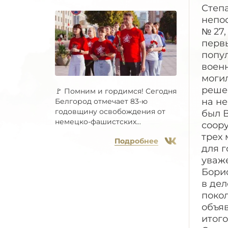
Степа
непо
№ 27,
перв
попу
военн
могил
реше
🚩 Помним и гордимся! Сегодня
на не
Белгород отмечает 83-ю
годовщину освобождения от
был 
немецко-фашистских...
соору
трех 
Подробнее
для г
уваже
Бори
в де
поко
объя
итого