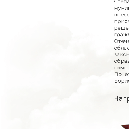
Степа
муни
внес
присв
реше
гражд
Отеч
облас
закон
образ
гимна
Почет
Бори
Наг