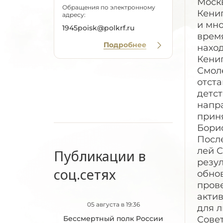
Моск
Обращения по электронному
Кениг
адресу:
и мн
1945poisk@polkrf.ru
время
Подробнее
наход
Кениг
Смоле
отст
детс
напра
прин
Борис
После
лей С
Публикации в
резул
соц.сетях
обно
пров
актив
05 августа в 19:36
для л
Бессмертный полк России
Совет