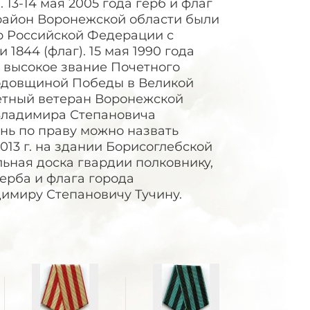
 13-14 мая 2005 года герб и флаг
район Воронежской области были
р Российской Федерации с
1844 (флаг). 15 мая 1990 года
 высокое звание Почетного
годовщиной Победы в Великой
етный ветеран Воронежской
 Владимира Степановича
знь по праву можно назвать
013 г. на здании Борисоглебской
ьная доска гвардии полковнику,
ерба и флага города
димиру Степановичу Тучину.