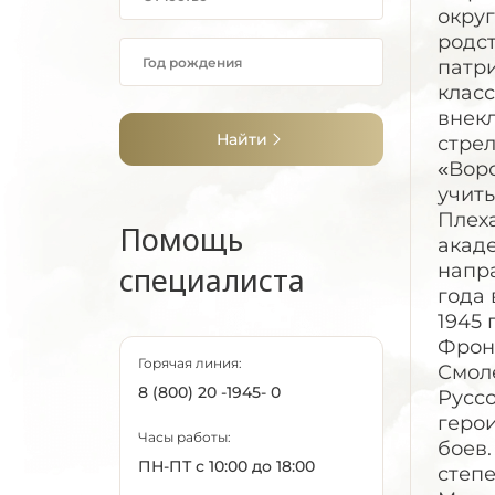
округ
родс
патри
класс
внек
Найти
стре
«Воро
учить
Плех
Помощь
акаде
напра
специалиста
года
1945 
Фронт
Горячая линия:
Смоле
8 (800) 20 -1945- 0
Русс
герои
Часы работы:
боев
ПН-ПТ с 10:00 до 18:00
степе