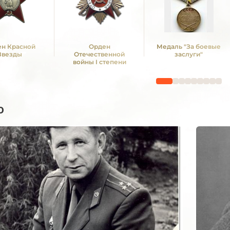
н Красной
Орден
Медаль "За боевые
Звезды
Отечественной
заслуги"
войны I степени
о