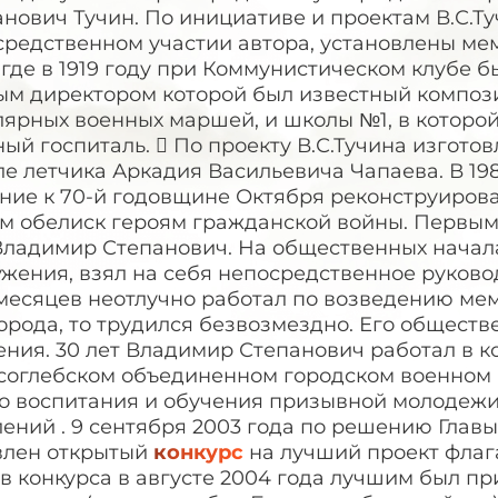
нович Тучин. По инициативе и проектам В.С.Ту
средственном участии автора, установлены ме
 где в 1919 году при Коммунистическом клубе 
ым директором которой был известный композ
лярных военных маршей, и школы №1, в которо
ый госпиталь.  По проекту В.С.Тучина изгото
е летчика Аркадия Васильевича Чапаева. В 19
ние к 70-й годовщине Октября реконструирова
м обелиск героям гражданской войны. Первым,
Владимир Степанович. На общественных начал
жения, взял на себя непосредственное руково
месяцев неотлучно работал по возведению мем
орода, то трудился безвозмездно. Его общест
ния. 30 лет Владимир Степанович работал в к
соглебском объединенном городском военном 
ло воспитания и обучения призывной молодежи
лений . 9 сентября 2003 года по решению Гла
влен открытый
конкурс
на лучший проект флаг
в конкурса в августе 2004 года лучшим был п