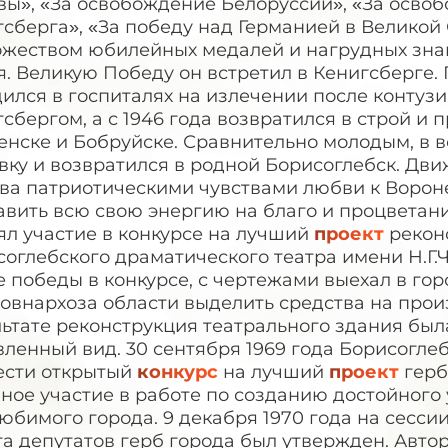
вы», «За освобождение Белоруссии», «За осво
сберга», «За победу над Германией в Великой О
ожеством юбилейных медалей и нагрудных знак
. Великую Победу он встретил в Кенигсберге. 
ился в госпиталях на излечении после контуз
сбергом, а с 1946 года возвратился в строй и 
нске и Бобруйске. Сравнительно молодым, в во
авку и возвратился в родной Борисоглебск. Д
тва патриотическими чувствами любви к Ворон
вить всю свою энергию на благо и процветание
ял участие в конкурсе на лучший
проект
рекон
оглебского драматического театра имени Н.Г.
 победы в конкурсе, с чертежами выехал в го
овнархоза области выделить средства на произ
ьтате реконструкция театрального здания был
вленный вид. 30 сентября 1969 года Борисогл
ести открытый
конкурс
на лучший
проект
герб
ное участие в работе по созданию достойного
юбимого города. 9 декабря 1970 года на сесси
а депутатов герб города был утвержден. Авто