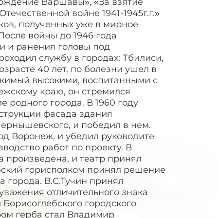
бождение Варшавы», «За взятие
течественной войне 1941-1945г.г.»
ов, полученных уже в мирное
После войны до 1946 года
ии и ранения головы под
проходил службу в городах: Тбилиси,
зрасте 40 лет, по болезни ушел в
вижимый высокими, воспитанными с
ежскому краю, он стремился
 родного города. В 1960 году
струкции фасада здания
Чернышевского, и победил в нем.
род Воронеж, и убедил руководите
водство работ по проекту. В
а произведена, и театр принял
ебский горисполком принял решение
а города. В.С.Тучин принял
 уважения отличительного знака
и Борисоглебского городского
ром герба стал Владимир