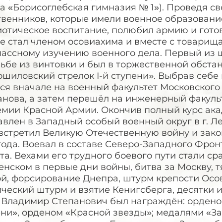
а «Борисоглебская гимназия № 1»). Проведя с
твенников, которые имели военное образовани
отическое воспитание, полюбил армию и готови
е стал членом осовиахима и вместе с товарищ
лассному изучению военного дела. Первый из 
льбе из винтовки и был в торжественной обст
шиловский стрелок I-й ступени». Выбрав себе
ся вначале на военный факультет Московского 
анова, а затем перешёл на инженерный факуль
мии Красной Армии. Окончив полный курс акад
влен в Западный особый военный округ в г. Ле
 встретил Великую Отечественную войну и зак
года. Воевал в составе Северо-Западного Фронт
а. Вехами его трудного боевого пути стали ср
нском в первые дни войны, битва за Москву, 
ой, форсирование Днепра, штурм крепости Осо
ческий штурм и взятие Кенигсберга, десятки 
. Владимир Степанович был награждён: ордено
ни», орденом «Красной звезды»; медалями «За