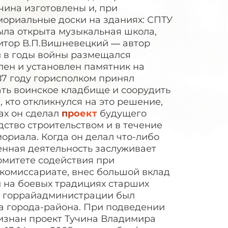
чина изготовлены и, при
мориальные доски на зданиях: СПТУ
была открыта музыкальная школа,
итор В.П.Вишневецкий — автор
й в годы войны размещался
влен и установлен памятник на
87 году горисполком принял
ть воинское кладбище и соорудить
 кто откликнулся на это решение,
ах он сделал
проект
будущего
дство строительством и в течение
ориала. Когда он делал что-либо
венная деятельность заслуживает
омитете содействия при
комиссариате, внес большой вклад
 на боевых традициях старших
вы горрайадминистрации был
а города-района. При подведении
ризнан проект Тучина Владимира