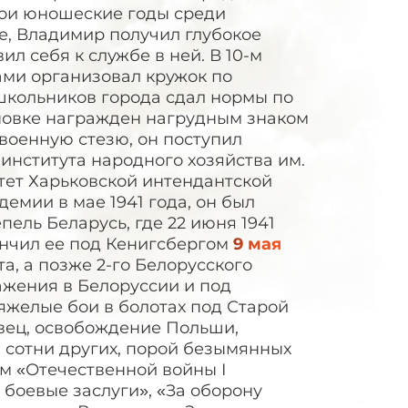
вои юношеские годы среди
е, Владимир получил глубокое
л себя к службе в ней. В 10-м
ами организовал кружок по
школьников города сдал нормы по
ановке награжден нагрудным знаком
 военную стезю, он поступил
института народного хозяйства им.
тет Харьковской интендантской
емии в мае 1941 года, он был
пель Беларусь, где 22 июня 1941
ончил ее под Кенигсбергом
9 мая
а, а позже 2-го Белорусского
ажения в Белоруссии и под
тяжелые бои в болотах под Старой
вец, освобождение Польши,
и сотни других, порой безымянных
м «Отечественной войны I
 боевые заслуги», «За оборону