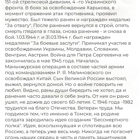
151-ой стрелковой дивизии, 4 -го Украинского
фронта. В боях за освобождения Харькова, в
момент отражения атак противника, проявил
мужество. Был тяжело ранен и награжден медалью
"За отвагу". После ранения вернулся в строй, опять
смерть глядела в глаза, снова ранение - и снова в
бой. 1.03.1944 г. и 31.03.1944 г. был награжден
медалями "За боевые заслуги". Принимал участие в
освобождении Украины, Молдавии, Словакии,
Венгрии, Австрии. Война для Петра Сергеевича не
закончилась в мае 1945 года. Началась
Маньчжурская операция в составе частей армии
под командованием Р. Я. Малиновского он
освобождал Китай. Сын Великой России выстоял,
выжил, вернулся домой. Но о войне говорить не
любил. Видно, раны души бередить не хотел, да и
ранения часто давали о себе знать. От них он рано
ушел, не дожив до своего 60-летия. С 1946 года -1982
трудился на благо Отечества. Ветеран труда. Мы
гордимся тем, что именно в Томске, на родине
солдата зародилась идея создания "Бессмертного
полка". Идея, всколыхнувшая и сплотившая всю
Россию, а теперь уже весь мир. Никогда не погаснет
огонь наших сердец в честь и память защитников