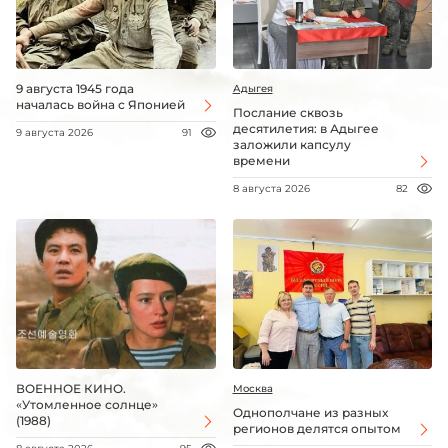
9 августа 1945 года
Адыгея
началась война с Японией
Послание сквозь
десятилетия: в Адыгее
9 августа 2026
91
заложили капсулу
времени
8 августа 2026
82
ВОЕННОЕ КИНО.
Москва
«Утомленное солнце»
Однополчане из разных
(1988)
регионов делятся опытом