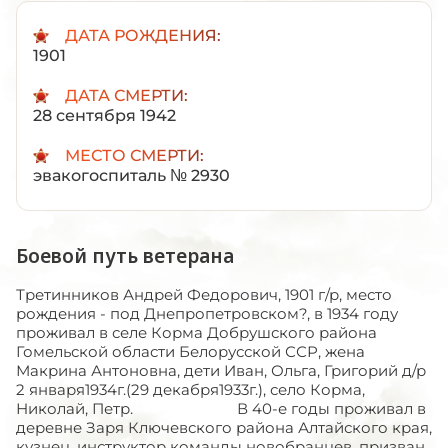
ДАТА РОЖДЕНИЯ:
1901
ДАТА СМЕРТИ:
28 сентября 1942
МЕСТО СМЕРТИ:
эвакогоспиталь № 2930
Боевой путь ветерана
Третинников Андрей Федорович, 1901 г/р, место рождения - под Днепропетровском?, в 1934 году проживал в селе Корма Добрушского района Гомельской области Белорусской ССР, жена Макрина Антоновна, дети Иван, Ольга, Григорий д/р 2 января1934г.(29 декабря1933г.), село Корма, Николай, Петр. В 40-е годы проживал в деревне Заря Ключевского района Алтайского края, кузнец, инструктор команды новобранцев, призван зимой 1941г вместе с командой перед наступлением под Москвой - Ключевским РВК из посёлка Запдный Угол Ключевского района Алтайского края, был ранен зимой 1941г., находился в госпитале г. Бурла Алтайского края (жена навещала), выписан на фронт, служил на Зап.Фронте в 1083 стрелковом полку сержантом, командиром отделения. Второе ранение - в предплечье с повреждением кости. 17 августа 1942г. поступил в эвакогоспиталь № 2930. Умер 28 сентября 1942г.от сэптикопиемии. Похоронен в городе Орехово-Зуево Московской области на Ореховском кладбище: Центральная аллея, братская могила. С началом Великой Отечествен­ной войны, 17 августа 1941 года, была сформирована 312-я стрелковая дивизия в городе Актюбинске Казахской ССР. Бойцы и коман­диры приняли присягу. Командиром назначен полковник Наумов А.Ф..По национальному составу в 312-ю СД входили:- русские – 4460 человек;- казахи - 3556 человек;- украинцы - 2012 человек;- узбеки - 212 человек;- татары - 184 человека;- белорусы - 23 человека. ЦАМО: Фонд 312-й СД, оп-1, Д-6 ЖБД (журнал боевых действий). Первые бои дивизия приняла под Новгородом. Борок, Заречье, далее г. Демьянск югозападнее озера Ильмень.После этого дивизия принимает участие в боях под Старой Руссой. Затем дивизию перебросили на Можайскую линию обороны, куда она прибыла 10 октября 1941 года, где вошла в состав частей Московского военного округа и, согласно приказу, постепенно заняла Малоярославецкий боевой участок.В состав дивизии входили 4 полка и при­данные ей подразделения: 1083-й СП (стрелковый полк) и 1-й АД (ар­тиллерийский дивизион) 859-го АП (артполка);108-й СП и 33-я запасная бригада;1079-й СП и 303-й пулбат (пулеметный батальон);2 дивизиона 859-го АП;1081-й СП - в резерве. Из резерва Ставки ВГК (Верховного Главного Командования) на Можайскую линию в полосу обороны 43-й армии была направлена 53-я СД под командованием полковника Николая Петровича Краснорецкого, 17-я ТБр (танковая бригада) под командованием Героя Советского Союза майора Клыпина и 9-я ТБр, командир Кириченко; четыре артиллерийских истребительно-противотанковых полка №№ 222, 395, 382, 452, два дивизиона гвардейских реактивных минометов, отдельный артдивизион 538-го СБ (саперного бата­льона)(см. ЦАМО РФ: Ф. 450, оп. 11158, д. 33 № 4;Ф. 208, оп. 2511, д. 157, лл. 159-204;Ф. 208, оп. 2511, д. 230, лл. 23-27). Из резерва Московского военного округа в состав 43-й армии были также направлены: сводный отряд курсантов Пехотного и Артиллерийского училищ города Подольска и Детчинский усиленный истребительный батальон для прикрытия дороги Калуга - Малоярославец в районе Детчино.Командир 312-й СД совместно со своим штабом, временно исполняющим обязанности начальника артиллерии дивизии команди­ром 375-го дивизиона истребительно-противотанковой батареи капитаном Г.Н. Кокаревым (начальник артиллерии в это время был тяжело болен) и другими командирами разработали план по обороне Ильинского рубежа Малоярославецкого боевого участка. Мост через реку взорван, за мостом справа и слева заминированная территория. Танки противника прямо по Варшавскому шоссе не пойдут - их остановит глубокая водная преграда. Фашисты, скорее всего, нанесут удар танковыми силами в обход с правого и левого флангов, чтобы окружить и разгромить наши войска первого эшелона. Чтобы этого не случилось, необходимо объединить всю артиллерию и реактивные установки частей и соединений (за исключением курсантских подразделений) под единым командованием. Необходимо подготовить огневые позиции (основные и запасные) и места укрытий на случай бомбардировки авиацией противника. 16 октября в 18.50, после артиллерийской подготовки на всем фронте обороны Ильинского сектора Малоярославецкого боевого участка, противник перешел в наступление. Курсанты подольских училищ под командованием генерал-майора В.А. Смирнова и полковника И.С. Стрельбицкого отражали одну за другой атаки превосходящих сил противника, уничтожая живую силу и боевую технику врага. Артиллеристы сборной группы Ильинского сектора по команде пропустили на флангах в глубину обороны с севера танковые подразделения вражеской 20-й ТД (танковой дивизии), а с юга - 19-й ТД 57-го МК (механизированного корпуса). Пропустив танки противника до указанных мест - рубежей деревни Шуметино, временный начальник артиллерии 312-й СД капитан Кокарев дал команду открыть огонь на уничтожение танков противника. Бой длился около 40 минут. Каждое истребительно-противотанковое орудие вело огонь с расстояния 100-150 м. Промахнуться было невозможно, так как наводчики и командиры орудий взводов и батарей на 80-85 % были кадровыми военными. В этом бою подбито более 60 танков противника, то есть 46 % состава 19й ТД противника (см. Воспоминания Наумова А.Ф. - Обнинск).Одно из подразделений танкового полка (средние танки Т-3) по приказу командира немецкой 19-й ТД еще до начала своего наступления было направлено кратчайшим путем на Варшавское шоссе в район южнее дер. Кудиново для разведки боем с тыла по шоссе в направлении Ильинского.Но при движении по Варшавскому шоссе передовой отряд противника наткнулся на тыльный рубеж обороны курсантов. Завязался бой, в результате которого танки противника были подбиты и подожжены, а танкистов при попытках покинуть машины расстреливали (см. Панков Д.Д. С верой в победу. М. 2000 г., стр. 51-53). О результатах тяжелых сдерживающих боев в Ильинском секторе за 16.10.41 г. А.Ф. Наумов доложил начальнику штаба 43-й армии 1. Противник не смог прорвать нашу оборону и к 17.00 был остановлен. 2. Он понес большие потери в живой силе, боевой технике, особенно в танках. 3. Значительные потери имеются и в наших частях. 4. Боеприпасов для всех видов стрелкового оружия и артиллерии хватит только на завтра, 17.10.41 г. 5. Принимаем меры для отпора врагу на 17.10.41 г. Командир 312-й СД и одновременно командир Малоярославецкого боевого участка полковник А.Ф. Наумов в 18.00 обратился в штаб 43-й армии с просьбой разрешить отвод войск на Нарский рубеж: "Прошу Вас принять срочные меры по защите Малоярославца. У меня не будет для этого ни сил, ни средств". Командующий Западным фронтом генерал армии Г.К. Жуков разрешил командующему 43-й армией генералмайору Голубеву отвод войск армии на Нарский рубеж обороны, используя промежуточные рубежи сдерживания противника (см. ЦАМО РФ. Ф. 208, оп.2511, д. 1048, лл. 55-57). Командующий отметил особо отличившиеся соединения и части в боях на Можайском рубеже: на подступах к Малоярославцу героически сражались части 312-й СД полковника Наумова А.Ф., курсанты Подольских пехотного и артиллерийского училищ и дру­гие части (см. Жуков Г.К. Воспоминания и размышления. М. 1970 г., стр. 334;История Второй мировой войны 1939-1945 гг. М. 1975 г. т. 4, стр. 99;ЦАМО РФ. Ф. 208, оп. 2511, д. 24, лл. 1-4;Воспоминания командира 312-й, 53-й СД Наумова А.Ф. Обнинск, 1985 г.). Отвод войск с Малоярославецкого боевого участка на Нарский рубеж 312-й СД проходил через Тарутино. Были организованы 4 колонны из частей и подразделений: 1. Левый фланг - 2-й дивизион реактивных минометов PC M-13, зенитный дивизион, а во главе - 1079-й СП 312-й СД. 2. Правый фланг - 1083-й СП 312-й СД и отдельные подразделения. 3. От Детчино во главе с 1071-м СП 312-й СД. 4. Курсантам от Ильинского сектора двигаться на север, чтобы выйти из района боевых действий, а потом севернее Варшавского шоссе - в Каменку. 21.10.41 г. - 312-я СД выходит на Нарский рубеж обороны. 22-23.10. 41 г. - части 312-й СД заняли деревни в районе Нарского рубежа: Борисо­во, Орехово, Макарово, Маркове, Корсаково. Постепенно с боями отошли и другие части и подразделения 43-й армии. 24.10.41 г. - с утра новый командующий 43-й армией генерал-майор Голубев К.Д. вызвал полковника Наумова А.Ф. в штаб армии и приказал ему сформировать сводную стрелковую дивизию на базе 312-й, 53-й и 17-й СД. В дивизиях, вышедших на Нарский рубеж, осталось 20-25 % личного состава и вооружения. Командарм приказал сводной дивизии: "Ни шагу назад! Отступать дальше нельзя. Занять район обороны с целью дальнейшего перехода в наступление (см. ЦАМО. Ф 312-й СД, оп.1, д.6). 25.10.41 г. - Сводная дивизия 3-мя сводными полками отбивает яростные атаки противника.26.10.41 г. - 312-я СД (сводная) ведет изнурительные бои в районе дер. Ильино, Перово, Колонтаево, Тетеренки, Климовка. Поставлена задача - прорваться на северный берег