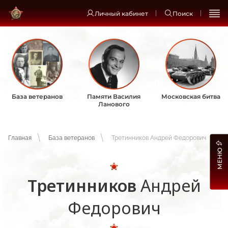
Личный кабинет
Поиск
База ветеранов
Памяти Василия
Московская битва
Ланового
Главная
База ветеранов
Третинников Андрей Федорович
МЕНЮ
Третинников
Андрей
Федорович