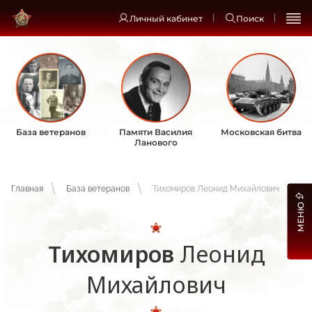
Личный кабинет
Поиск
База ветеранов
Памяти Василия
Московская битва
Ланового
Главная
База ветеранов
Тихомиров Леонид Михайлович
МЕНЮ
Тихомиров
Леонид
Михайлович