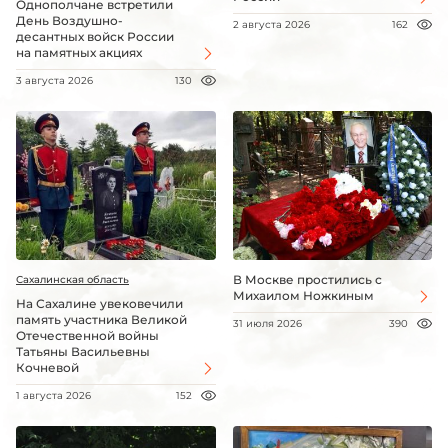
Однополчане встретили
День Воздушно-
2 августа 2026
162
десантных войск России
на памятных акциях
3 августа 2026
130
В Москве простились с
Сахалинская область
Михаилом Ножкиным
На Сахалине увековечили
память участника Великой
31 июля 2026
390
Отечественной войны
Татьяны Васильевны
Кочневой
1 августа 2026
152