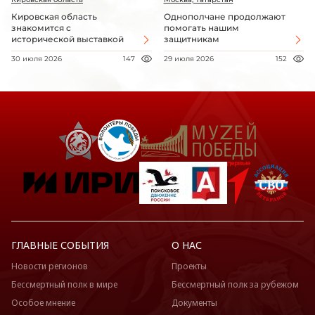
Кировская область
Однополчане продолжают
знакомится с
помогать нашим
исторической выставкой
защитникам
30 июля 2026
147
29 июля 2026
152
ГЛАВНЫЕ СОБЫТИЯ
О НАС
Новости регионов
Проекты
Бессмертный полк в мире
Бессмертный полк за рубежом
Особое мнение
Документы