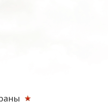
ераны