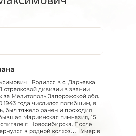
:
рана
ксимович Родился в с. Дарьевка
21 стрелковой дивизии в звании
х за Мелитополь Запорожской обл.
0.1943 года числился погибшим, в
, был тяжело ранен и проходил
(бывшая Мариинская гимназия, 15
госпитале г. Новосибирска. После
Вернулся в родной колхоз… Умер в