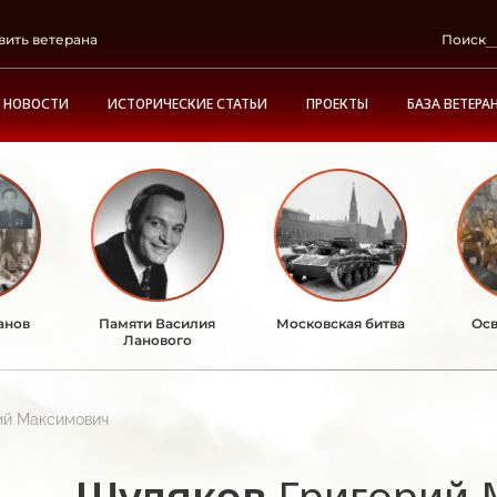
вить ветерана
Поиск
НОВОСТИ
ИСТОРИЧЕСКИЕ СТАТЬИ
ПРОЕКТЫ
БАЗА ВЕТЕРА
анов
Памяти Василия
Московская битва
Осв
Ланового
ий Максимович
Шуляков
Григорий 