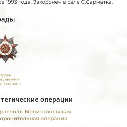
е 1993 года. Захоронен в селе С.Сарматка.
рады
Орден
чественной
 II степени
атегические операции
располь-Мелитопольская
оронительная операция