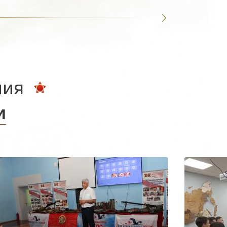
ния
и