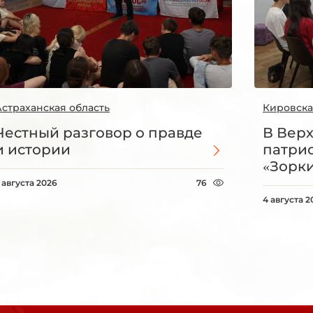
Астраханская область
Кировска
Честный разговор о правде
В Вер
и истории
патри
«Зорки
 августа 2026
76
4 августа 2