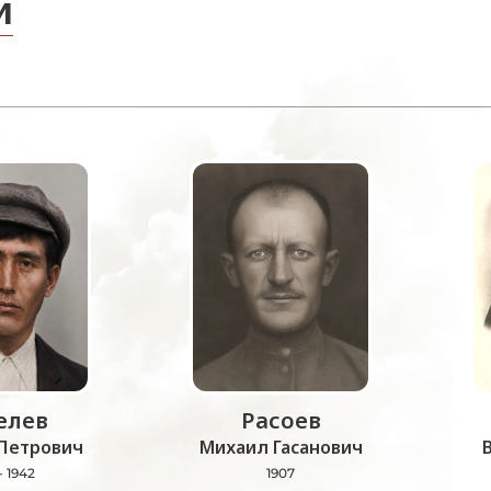
и
лев
Расоев
Петрович
Михаил Гасанович
- 1942
1907