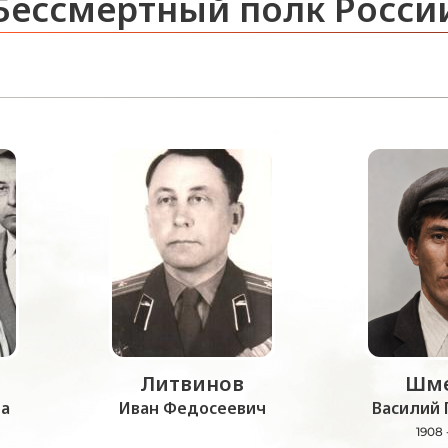
Бессмертный полк Росси
Литвинов
Шме
а
Иван Федосеевич
Василий 
1908 