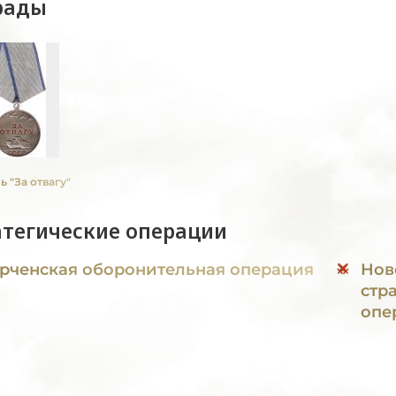
рады
 "За отвагу"
атегические операции
рченская оборонительная операция
Нов
стр
опе