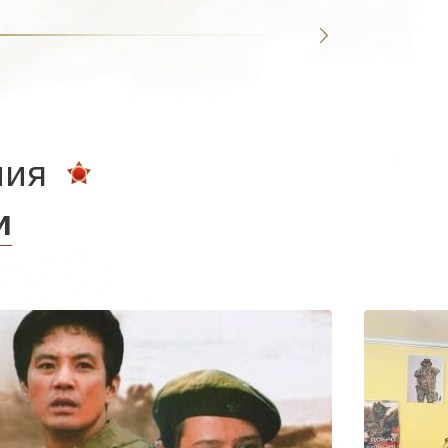
ния
и