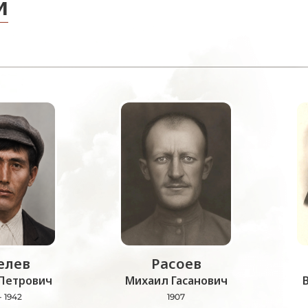
и
лев
Расоев
Петрович
Михаил Гасанович
- 1942
1907