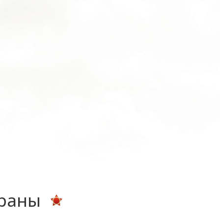
ераны