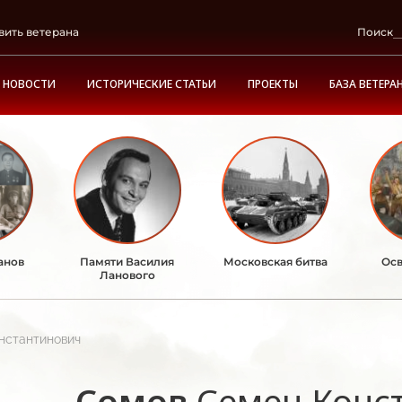
вить ветерана
Поиск
НОВОСТИ
ИСТОРИЧЕСКИЕ СТАТЬИ
ПРОЕКТЫ
БАЗА ВЕТЕРА
анов
Памяти Василия
Московская битва
Осв
Ланового
нстантинович
Сомов
Семен Конс