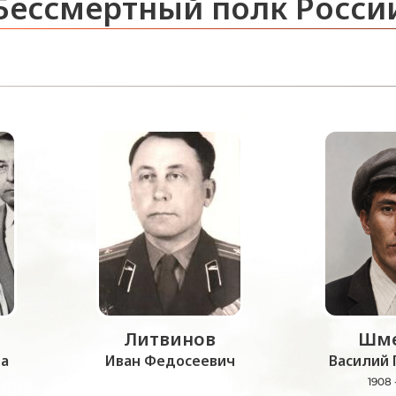
Бессмертный полк Росси
Литвинов
Шме
а
Иван Федосеевич
Василий 
1908 