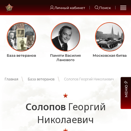
Личный кабинет
Поиск
База ветеранов
Памяти Василия
Московская битва
Ланового
Главная
База ветеранов
Солопов Георгий Николаевич
МЕНЮ
Солопов
Георгий
Николаевич