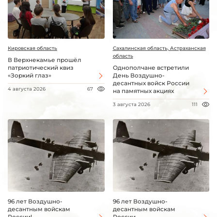
Кировская область
Сахалинская область, Астраханская
область
В Верхнекамье прошёл
патриотический квиз
Однополчане встретили
«Зоркий глаз»
День Воздушно-
десантных войск России
4 августа 2026
67
на памятных акциях
3 августа 2026
111
96 лет Воздушно-
96 лет Воздушно-
десантным войскам
десантным войскам
России!
России