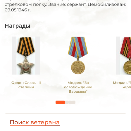
стрелковом полку. Звание: сержант. Демобилизован:
09.05.1946 г.
Награды
Орден Славы III
Медаль "За
Медаль "
степени
освобождение
Берл
Варшавы"
Поиск ветерана