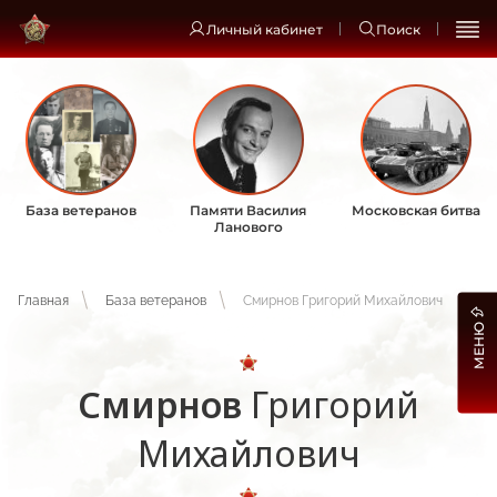
Личный кабинет
Поиск
База ветеранов
Памяти Василия
Московская битва
Ланового
Главная
База ветеранов
Смирнов Григорий Михайлович
МЕНЮ
Смирнов
Григорий
Михайлович