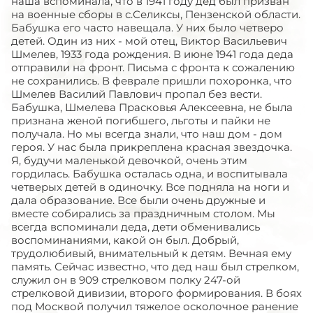
наша вспоминала, что в 1941 году дед был призван
на военные сборы в с.Селиксы, Пензенской области.
Бабушка его часто навещала. У них было четверо
детей. Один из них - мой отец, Виктор Васильевич
Шмелев, 1933 года рождения. В июне 1941 года деда
отправили на фронт. Письма с фронта к сожалению
не сохранились. В феврале пришли похоронка, что
Шмелев Василий Павлович пропал без вести.
Бабушка, Шмелева Прасковья Алексеевна, не была
признана женой погибшего, льготы и пайки не
получала. Но мы всегда знали, что наш дом - дом
героя. У нас была прикреплена красная звездочка.
Я, будучи маленькой девочкой, очень этим
гордилась. Бабушка осталась одна, и воспитывала
четверых детей в одиночку. Все подняла на ноги и
дала образование. Все были очень дружные и
вместе собирались за праздничным столом. Мы
всегда вспоминали деда, дети обменивались
воспоминаниями, какой он был. Добрый,
трудолюбивый, внимательный к детям. Вечная ему
память. Сейчас известно, что дед наш был стрелком,
служил он в 909 стрелковом полку 247-ой
стрелковой дивизии, второго формирования. В боях
под Москвой получил тяжелое осколочное ранение