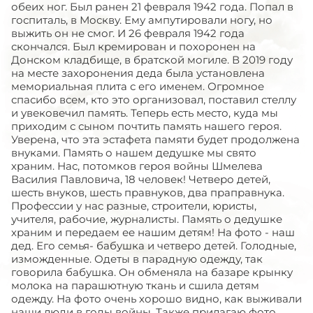
обеих ног. Был ранен 21 февраля 1942 года. Попал в
госпиталь, в Москву. Ему ампутировали ногу, но
выжить он не смог. И 26 февраля 1942 года
скончался. Был кремирован и похоронен на
Донском кладбище, в братской могиле. В 2019 году
на месте захоронения деда была установлена
мемориальная плита с его именем. Огромное
спасибо всем, кто это организовал, поставил стеллу
и увековечил память. Теперь есть место, куда мы
приходим с сыном почтить память нашего героя.
Уверена, что эта эстафета памяти будет продолжена
внуками. Память о нашем дедушке мы свято
храним. Нас, потомков героя войны Шмелева
Василия Павловича, 18 человек! Четверо детей,
шесть внуков, шесть правнуков, два праправнука.
Профессии у нас разные, строители, юристы,
учителя, рабочие, журналисты. Память о дедушке
храним и передаем ее нашим детям! На фото - наш
дед. Его семья- бабушка и четверо детей. Голодные,
изможденные. Одеты в парадную одежду, так
говорила бабушка. Он обменяла на базаре крынку
молока на парашютную ткань и сшила детям
одежду. На фото очень хорошо видно, как выживали
наши люди в годы войны. Также прилагаю фото