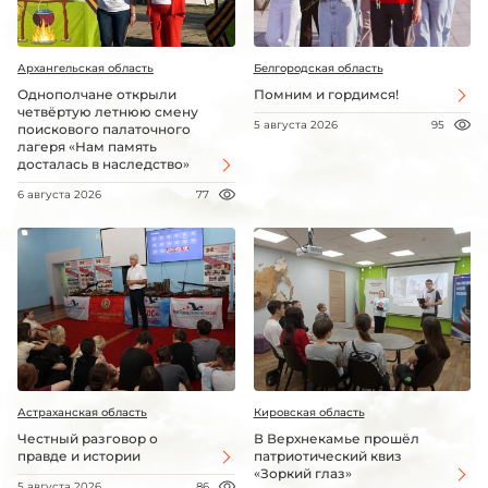
Архангельская область
Белгородская область
Однополчане открыли
Помним и гордимся!
четвёртую летнюю смену
5 августа 2026
95
поискового палаточного
лагеря «Нам память
досталась в наследство»
6 августа 2026
77
Астраханская область
Кировская область
Честный разговор о
В Верхнекамье прошёл
правде и истории
патриотический квиз
«Зоркий глаз»
5 августа 2026
86