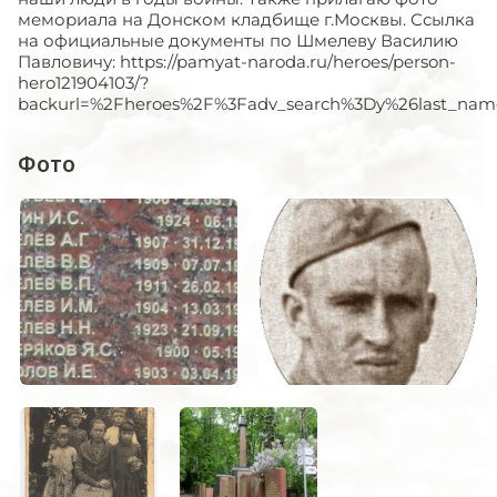
мемориала на Донском кладбище г.Москвы. Ссылка
на официальные документы по Шмелеву Василию
Павловичу: https://pamyat-naroda.ru/heroes/person-
hero121904103/?
backurl=%2Fheroes%2F%3Fadv_search%3Dy%26last_nam
Фото