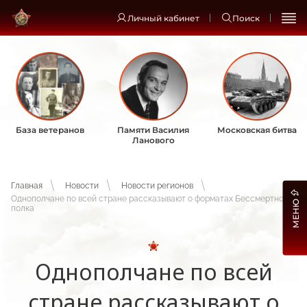
Личный кабинет
Поиск
База ветеранов
Памяти Василия
Московская битва
Ланового
Главная
Новости
Новости регионов
Однополчане по всей стране рассказывают о форматах Бессмертного
МЕНЮ
полка
Однополчане по всей
стране рассказывают о