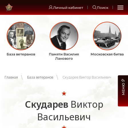
Личный кабинет
Поиск
База ветеранов
Памяти Василия
Московская битва
Ланового
Главная
База ветеранов
Скударев Виктор Васильевич
МЕНЮ
Скударев
Виктор
Васильевич