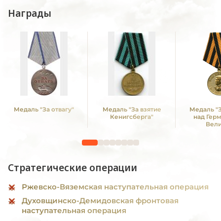
Награды
Медаль "За отвагу"
Медаль "За взятие
Медаль "
Кенигсберга"
над Гер
Вел
Отечестве
1941 -19
Стратегические операции
Ржевско-Вяземская наступательная операция
Духовщинско-Демидовская фронтовая
наступательная операция