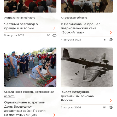
Астраханская область
Кировская область
Честный разговор о
В Верхнекамье прошёл
правде и истории
патриотический квиз
«Зоркий глаз»
5 августа 2026
70
4 августа 2026
81
96 лет Воздушно-
Сахалинская область, Астраханская
десантным войскам
область
России
Однополчане встретили
День Воздушно-
2 августа 2026
161
десантных войск России
на памятных акциях