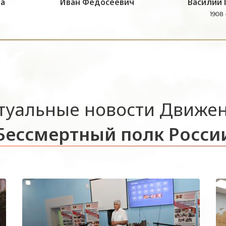
а
Иван Федосеевич
Василий 
1908 
туальные новости Движе
Бессмертный полк Росси