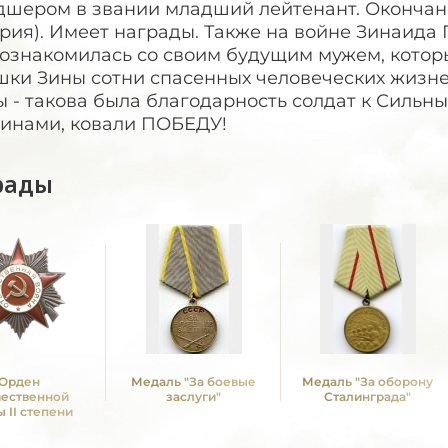
дшером в звании младший лейтенант. Окончани
рия). Имеет награды. Также на войне Зинаида
ознакомилась со своим будущим мужем, которы
шки Зины сотни спасенных человеческих жизне
ы - такова была благодарность солдат к Сильн
инами, ковали ПОБЕДУ!
рады
Орден
Медаль "За боевые
Медаль "За оборону
чественной
заслуги"
Сталинграда"
 II степени