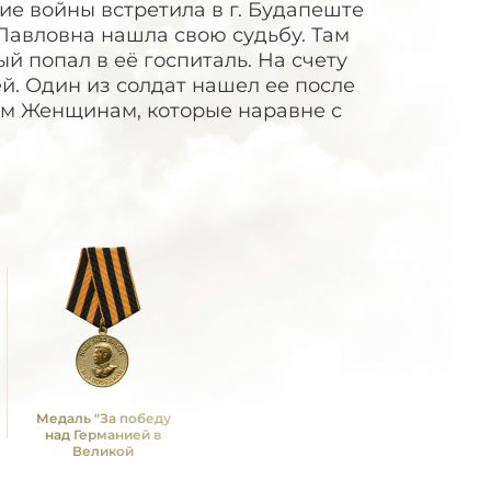
е войны встретила в г. Будапеште
 Павловна нашла свою судьбу. Там
й попал в её госпиталь. На счету
й. Один из солдат нашел ее после
ым Женщинам, которые наравне с
Медаль "За победу
над Германией в
Великой
Отечественной войне
1941 -1945 гг."