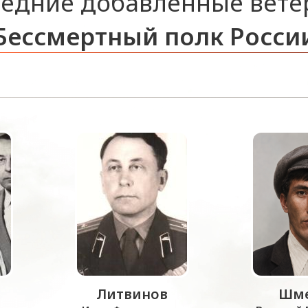
едние добавленные вет
Бессмертный полк Росси
Литвинов
Шме