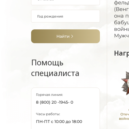
фель
(Венг
она п
бабу
войн
Мужч
Найти
Наг
Помощь
специалиста
Горячая линия:
8 (800) 20 -1945- 0
Часы работы:
Оте
войны
ПН-ПТ с 10:00 до 18:00