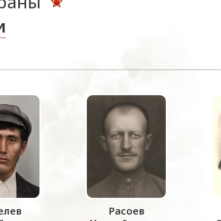
ераны
и
лев
Расоев