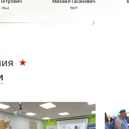
Петрович
Михаил Гасанович
- 1942
1907
ния
и