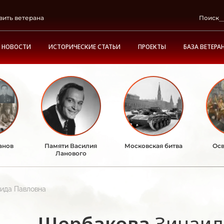
вить ветерана
Поиск
НОВОСТИ
ИСТОРИЧЕСКИЕ СТАТЬИ
ПРОЕКТЫ
БАЗА ВЕТЕРА
анов
Памяти Василия
Московская битва
Осв
Ланового
ида Павловна
Щербакова
Зинаид