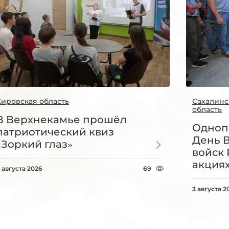
Кировская область
Сахалинс
область
В Верхнекамье прошёл
Одноп
патриотический квиз
День 
«Зоркий глаз»
войск 
акция
 августа 2026
69
3 августа 2