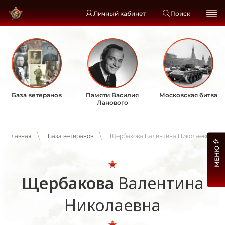
Личный кабинет
Поиск
База ветеранов
Памяти Василия
Московская битва
Ланового
Главная
База ветеранов
Щербакова Валентина Николаевна
МЕНЮ
Щербакова
Валентина
Николаевна