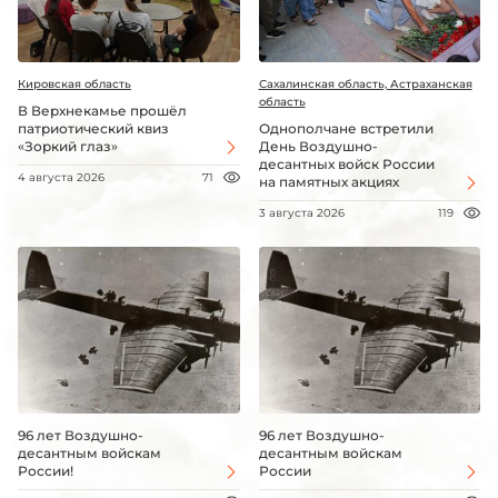
Кировская область
Сахалинская область, Астраханская
область
В Верхнекамье прошёл
патриотический квиз
Однополчане встретили
«Зоркий глаз»
День Воздушно-
десантных войск России
4 августа 2026
71
на памятных акциях
3 августа 2026
119
96 лет Воздушно-
96 лет Воздушно-
десантным войскам
десантным войскам
России!
России