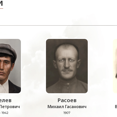
и
лев
Расоев
Петрович
Михаил Гасанович
- 1942
1907