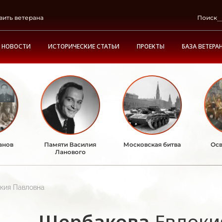
вить ветерана
Поиск
НОВОСТИ
ИСТОРИЧЕСКИЕ СТАТЬИ
ПРОЕКТЫ
БАЗА ВЕТЕРА
анов
Памяти Василия
Московская битва
Осв
Ланового
кия Павловна
Щербакова
Евдоки