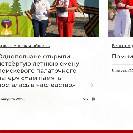
Архангельская область
Белгород
Однополчане открыли
Помни
четвёртую летнюю смену
поискового палаточного
5 августа 2
лагеря «Нам память
досталась в наследство»
 августа 2026
76