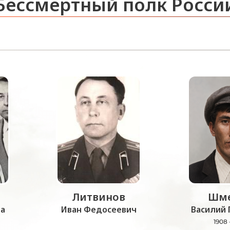
Бессмертный полк Росси
Литвинов
Шме
а
Иван Федосеевич
Василий 
1908 