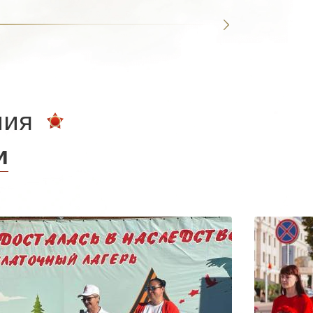
ния
и