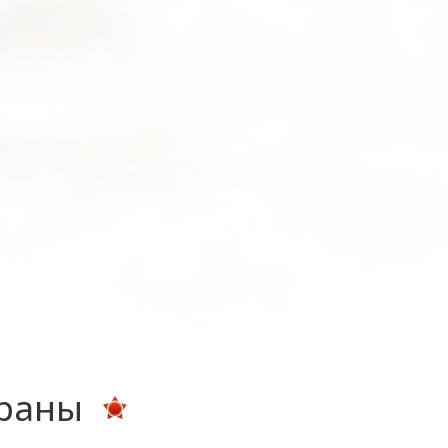
ераны