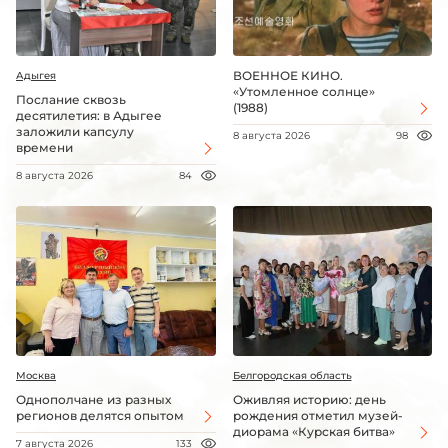
ВОЕННОЕ КИНО.
Адыгея
«Утомленное солнце»
Послание сквозь
(1988)
десятилетия: в Адыгее
заложили капсулу
8 августа 2026
98
времени
8 августа 2026
84
Москва
Белгородская область
Однополчане из разных
Оживляя историю: день
регионов делятся опытом
рождения отметил музей-
диорама «Курская битва»
7 августа 2026
133