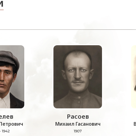
и
лев
Расоев
Петрович
Михаил Гасанович
- 1942
1907