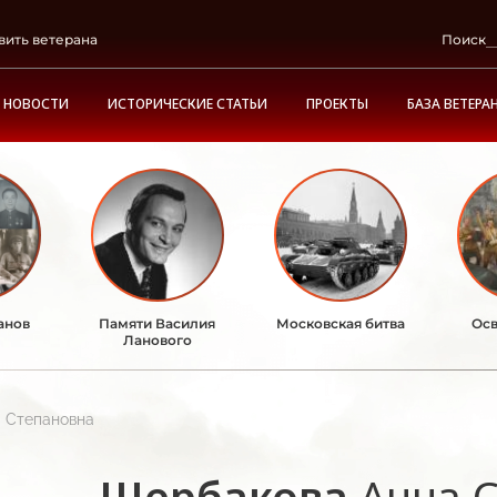
вить ветерана
Поиск
НОВОСТИ
ИСТОРИЧЕСКИЕ СТАТЬИ
ПРОЕКТЫ
БАЗА ВЕТЕРА
анов
Памяти Василия
Московская битва
Осв
Ланового
 Степановна
Щербакова
Анна 