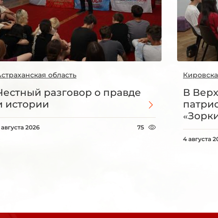
Астраханская область
Кировска
Честный разговор о правде
В Вер
и истории
патри
«Зорки
 августа 2026
75
4 августа 2