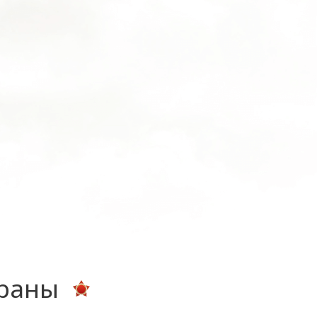
ераны