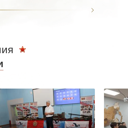
ния
и