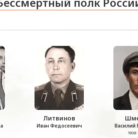
Бессмертный полк Росси
Литвинов
Шме
а
Иван Федосеевич
Василий 
1908 