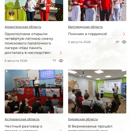
Архангельская область
Белгородская область
Однополчане открыли
Помним и гордимся!
четвёртую летнюю смену
5 августа 2026
97
поискового палаточного
лагеря «Нам память
досталась в наследство»
6 августа 2026
77
Астраханская область
Кировская область
Честный разговор о
В Верхнекамье прошёл
правде и истории
патриотический квиз