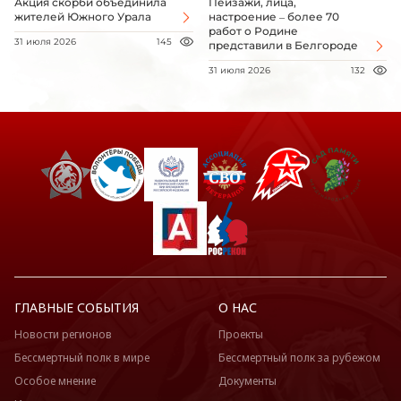
Акция скорби объединила
Пейзажи, лица,
жителей Южного Урала
настроение – более 70
работ о Родине
31 июля 2026
145
представили в Белгороде
31 июля 2026
132
ГЛАВНЫЕ СОБЫТИЯ
О НАС
Новости регионов
Проекты
Бессмертный полк в мире
Бессмертный полк за рубежом
Особое мнение
Документы