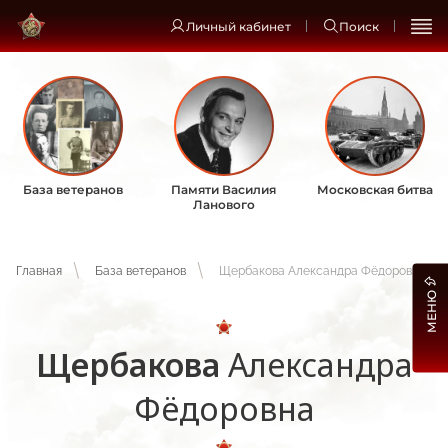
Личный кабинет
Поиск
База ветеранов
Памяти Василия
Московская битва
Ланового
Главная
База ветеранов
Щербакова Александра Фёдоровна
МЕНЮ
Щербакова
Александра
Фёдоровна