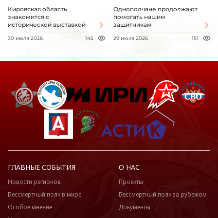
Кировская область
Однополчане продолжают
знакомится с
помогать нашим
исторической выставкой
защитникам
30 июля 2026
145
29 июля 2026
151
ГЛАВНЫЕ СОБЫТИЯ
О НАС
Новости регионов
Проекты
Бессмертный полк в мире
Бессмертный полк за рубежом
Особое мнение
Документы