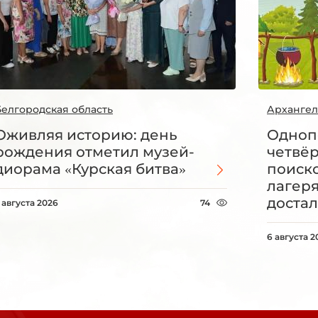
Белгородская область
Архангел
Оживляя историю: день
Одноп
рождения отметил музей-
четвё
диорама «Курская битва»
поиск
лагеря
достал
 августа 2026
74
6 августа 2