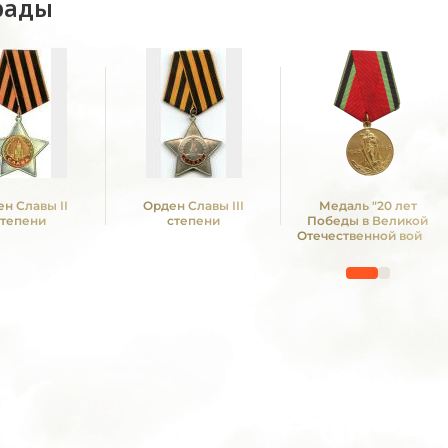
рады
н Славы II
Орден Славы III
Медаль "20 лет
степени
степени
Победы в Великой
Отечественной войне
1941—1945 гг."