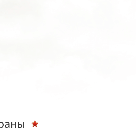
ераны