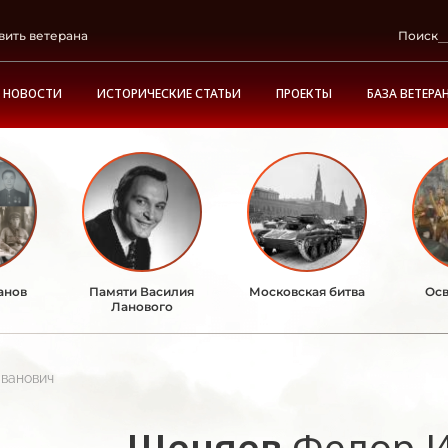
вить ветерана
Поиск
НОВОСТИ
ИСТОРИЧЕСКИЕ СТАТЬИ
ПРОЕКТЫ
БАЗА ВЕТЕРА
анов
Памяти Василия
Московская битва
Осв
Ланового
ванович
Щеняев
Федор 