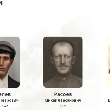
и
лев
Расоев
Петрович
Михаил Гасанович
- 1942
1907