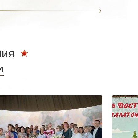
ния
и