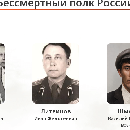
Бессмертный полк Росси
Литвинов
Шме
а
Иван Федосеевич
Василий 
1908 