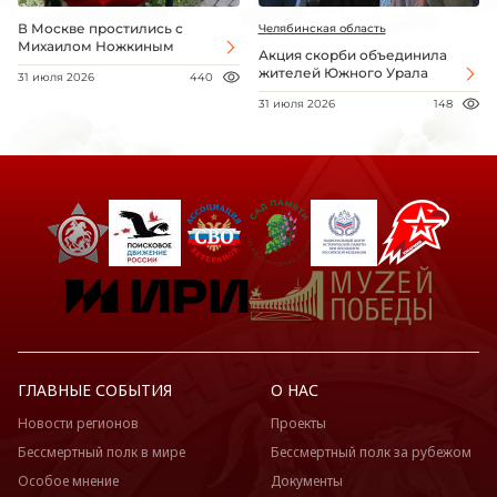
В Москве простились с
Челябинская область
Михаилом Ножкиным
Акция скорби объединила
жителей Южного Урала
31 июля 2026
440
31 июля 2026
148
ГЛАВНЫЕ СОБЫТИЯ
О НАС
Новости регионов
Проекты
Бессмертный полк в мире
Бессмертный полк за рубежом
Особое мнение
Документы