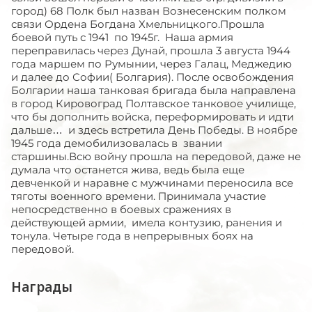
город) 68 Полк был назван Вознесенским полком
связи Ордена Богдана Хмельницкого.Прошла
боевой путь с 1941 по 1945г. Наша армия
переправилась через Дунай, прошла 3 августа 1944
года маршем по Румынии, через Галац, Меджедию
и далее до Софии( Болгария). После освобождения
Болгарии наша танковая бригада была направлена
в город Кировоград Полтавское танковое училище,
что бы дополнить войска, переформировать и идти
дальше… и здесь встретила День Победы. В ноябре
1945 года демобилизовалась в звании
старшины.Всю войну прошла на передовой, даже не
думала что останется жива, ведь была еще
девченкой и наравне с мужчинами переносила все
тяготы военного времени. Принимала участие
непосредственно в боевых сражениях в
действующей армии, имела контузию, ранения и
тонула. Четыре года в непрерывных боях на
передовой.
Награды