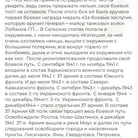
увидеть, ведь связь прерывать нельзя, свой боевой
пост не оставила. После этого боя ей была вручена
первая боевая награда медаль «За боевые заслуги»,
которую вручил генерал – майор танковых войск
Лобанов Г.П… В Сальских степях попали в
окружение, с нами находилась «Катюша», за ней
очень охотились немцы, вышли с окружения с
большими потерями, все вокруг горело от
бомбежек, дыма и огня, выходили из окружения кто
как мог. После укомплектования продолжали свой
боевой путь. С сентября 1941 г. по ноябрь 1941 г.
входили в состав Харьковского военного округа,
далее до июля 1942 г. 37 армия в составе Южного
фронта. И до июля 1943 г. в составе Северо-
Кавказского фронта. С октября 1943 г. – декабрь 1943
в составе 2-го Украинского фронта. С января 1944 –
по декабрь 1944гг. 3-го Украинского фронта. С
декабря1944 – стала отдельная 37 армия. В составе
37 Армии 68 полк связи прошел весь боевой путь.
Освобождали: Ростов, Ново-Шахтинск, в декабре
1941 37-я Армия вышла к реке Миус и далее по пути
следования освободили города и населенные
пункты: Лисичанск, Ямы, Свердловск, Петровка,