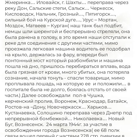
Жмеринка… Иловайск, г. Шахты… переправа через
реку Дон, Сальские степи, Сальск… Черкесск,
Кисловодск, Нальчик, Грозный…, Пятигорск…,
сильный бой на Курской дуге…, Урус – Мортан,
Моздок, Матвеев – Курган( наш танк был подбит,
немцы шли шеренгой и беспрерывно стреляли, она
была ранена в голову, в это время наши отступали к
реке для соединения с другими частями, мимо
проезжала легковая машина водитель ее подобрал
на крыло, держалась за фару, впереди был
понтонный мост который разбомбили и машина
пошла на дно, пришлось перебираться вплавь, вода
была грязная от крови, много убитых, она потеряла
сознание, начала тонуть - спасли товарищи, мимо
проплывала лошадь, на которую ее и положили… в
госпитале была не долго, боялась отстать от своей
части.) Далее освобождали пол-в Чушка,
керченский пролив, Воронеж, Краснодар, Батайск,
Ростов-на –Дону, Новочеркасск… Харьков…
Кустанаевка, Солошино переправа через Днепр под
непрерывной бомбежкой… Николаевка… Новый
Буг, Вознесенск. 24 марта 1944г. за участие в
освобождении города Вознесенска( ее 68 полк
связи вошел первый с частями 228 стр. дивизии в