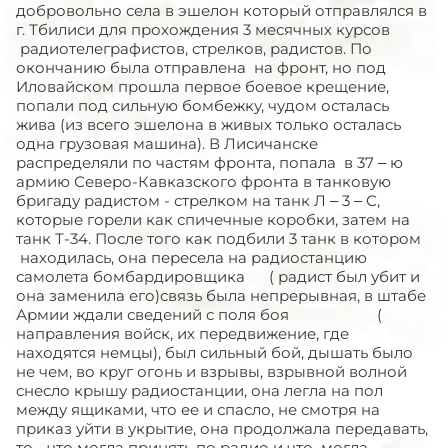
добровольно села в эшелон который отправлялся в
г. Тбилиси для прохождения 3 месячных курсов
радиотелеграфистов, стрелков, радистов. По
окончанию была отправлена на фронт, но под
Иловайском прошла первое боевое крещение,
попали под сильную бомбежку, чудом осталась
жива (из всего эшелона в живых только осталась
одна грузовая машина). В Лисичанске
распределяли по частям фронта, попала в 37 – ю
армию Северо-Кавказского фронта в танковую
бригаду радистом - стрелком на танк Л – 3 – С,
которые горели как спичечные коробки, затем на
танк Т-34. После того как подбили 3 танк в котором
находилась, она пересела на радиостанцию
самолета бомбардировщика ( радист был убит и
она заменила его)связь была непрерывная, в штабе
Армии ждали сведений с поля боя (
направления войск, их передвижение, где
находятся немцы), был сильный бой, дышать было
не чем, во круг огонь и взрывы, взрывной волной
снесло крышу радиостанции, она легла на пол
между ящиками, что ее и спасло, не смотря на
приказ уйти в укрытие, она продолжала передавать,
то - что могла принять по радио и что могла