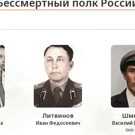
Бессмертный полк Росси
Литвинов
Шме
а
Иван Федосеевич
Василий 
1908 