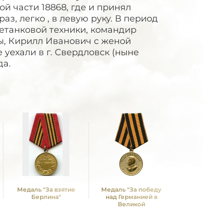
й части 18868, где и принял
раз, легко , в левую руку. В период
етанковой техники, командир
ны, Кирилл Иванович с женой
 уехали в г. Свердловск (ныне
да.
Медаль "За взятие
Медаль "За победу
Медаль 
Берлина"
над Германией в
Победы в
Великой
Отечествен
Отечественной войне
1941—19
1941 -1945 гг."