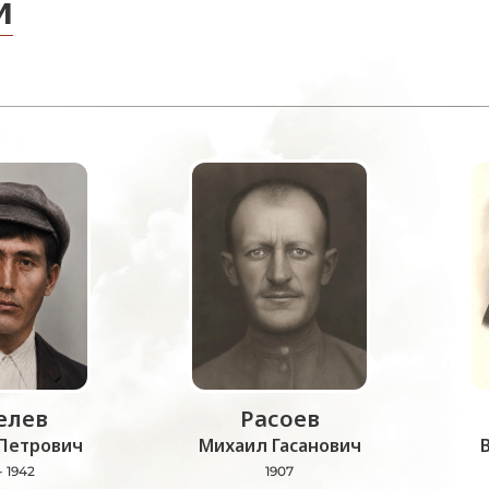
и
лев
Расоев
Петрович
Михаил Гасанович
- 1942
1907