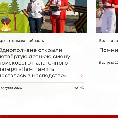
Архангельская область
Белгород
Однополчане открыли
Помни
четвёртую летнюю смену
поискового палаточного
5 августа 2
лагеря «Нам память
досталась в наследство»
 августа 2026
72