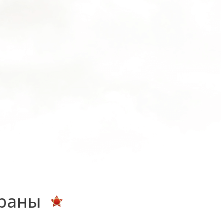
ераны