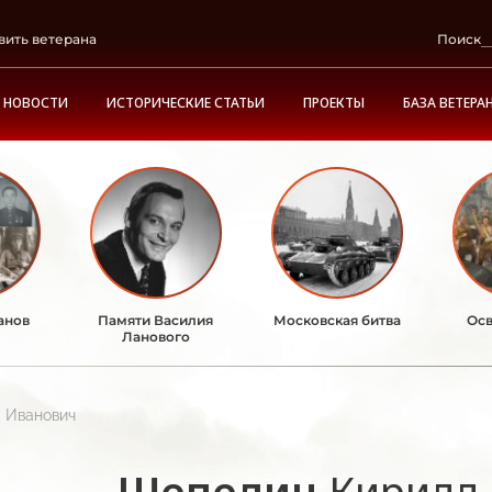
вить ветерана
Поиск
НОВОСТИ
ИСТОРИЧЕСКИЕ СТАТЬИ
ПРОЕКТЫ
БАЗА ВЕТЕРА
анов
Памяти Василия
Московская битва
Осв
Ланового
 Иванович
Шепелин
Кирилл