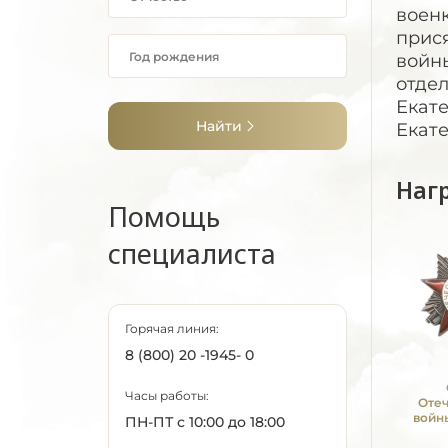
военк
прися
войн
отдел
Екате
Найти
Екате
Наг
Помощь
специалиста
Горячая линия:
8 (800) 20 -1945- 0
Часы работы:
Оте
войны
ПН-ПТ с 10:00 до 18:00