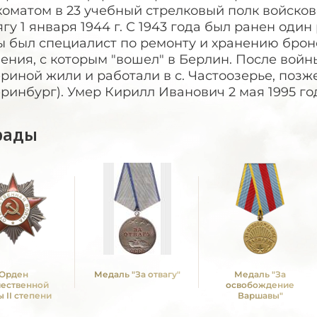
оматом в 23 учебный стрелковый полк войсково
гу 1 января 1944 г. С 1943 года был ранен один 
ы был специалист по ремонту и хранению брон
ения, с которым "вошел" в Берлин. После вой
риной жили и работали в с. Частоозерье, позже
ринбург). Умер Кирилл Иванович 2 мая 1995 го
рады
Орден
Медаль "За отвагу"
Медаль "За
чественной
освобождение
 II степени
Варшавы"