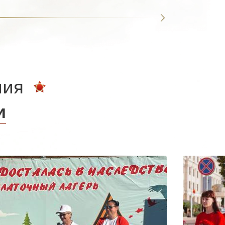
ния
и