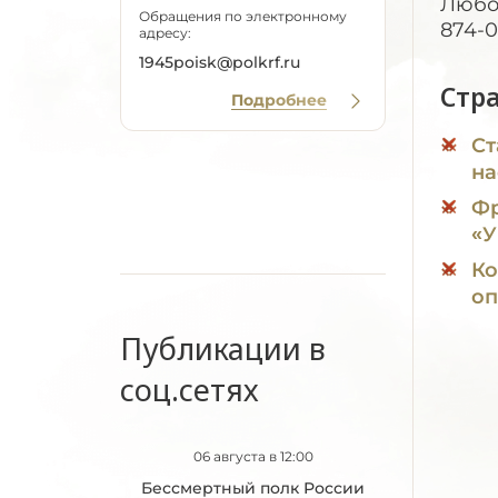
Любов
Обращения по электронному
874-0
адресу:
1945poisk@polkrf.ru
Стр
Подробнее
Ст
на
Фр
«
Ко
оп
Публикации в
соц.сетях
06 августа в 12:00
Бессмертный полк России