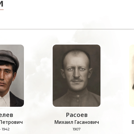
и
лев
Расоев
Петрович
Михаил Гасанович
- 1942
1907