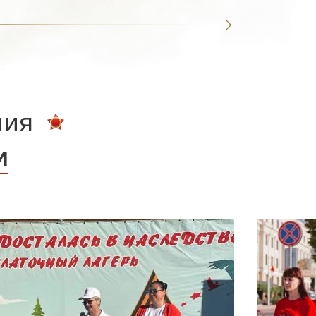
ния
и