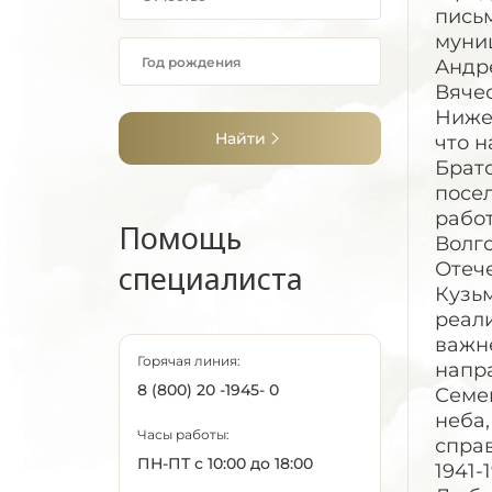
пись
муни
Андр
Вяче
Нижег
Найти
что н
Братс
посе
рабо
Помощь
Волго
Отеч
специалиста
Кузь
реал
важн
Горячая линия:
напр
8 (800) 20 -1945- 0
Семе
неба,
Часы работы:
спра
ПН-ПТ с 10:00 до 18:00
1941-