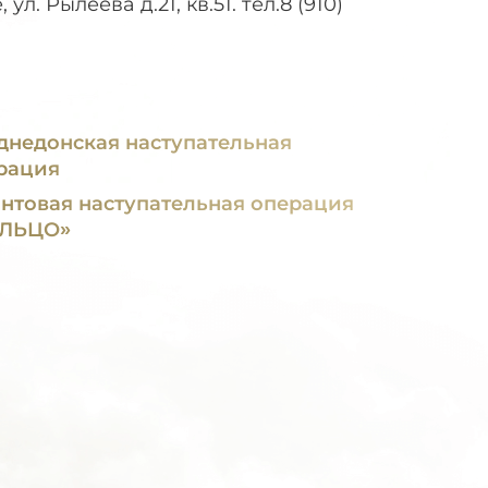
. Рылеева д.21, кв.51. тел.8 (910)
днедонская наступательная
рация
нтовая наступательная операция
ЛЬЦО»