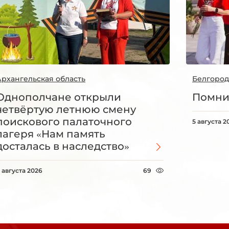
Архангельская область
Белгород
Однополчане открыли
Помни
четвёртую летнюю смену
поискового палаточного
5 августа 2
лагеря «Нам память
досталась в наследство»
 августа 2026
69