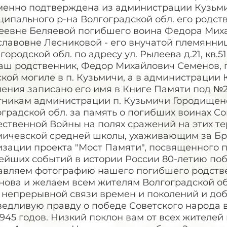
менно подтверждена из администрации Кузьми
ципального р-на Волгоградской обл. его род
еевне Беляевой погибшего воина Федора Мих
славовне Лесниковой - его внучатой племянни
ородской обл. по адресу ул. Рылеева д.21, кв.
аш родственник, Федор Михайлович Семенов, п
кой могиле в п. Кузьмичи, а в администрации 
ления записано его имя в Книге Памяти под №
тникам администрации п. Кузьмичи Городищен
градской обл. за память о погибших воинах С
ественной Войны на полях сражений на этих т
мичевской средней школы, ухаживающим за Бра
изации проекта "Мост Памяти", посвященного 
ейших событий в истории России 80-летию поб
авляем фотографию нашего погибшего родств
нова и желаем всем жителям Волгоградской об
 непрерывной связи времен и поколений и доб
ведливую правду о победе Советского народа 
1945 годов. Низкий поклон вам от всех жителе