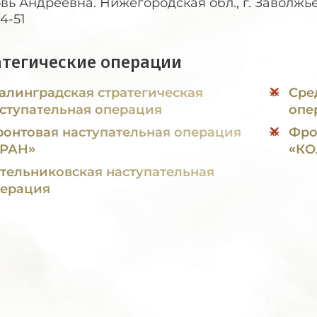
ь Андреевна. Нижегородская обл., г. Заволжье, ул
4-51
атегические операции
алинградская стратегическая
Сре
ступательная операция
опе
онтовая наступательная операция
Фро
УРАН»
«КО
тельниковская наступательная
ерация