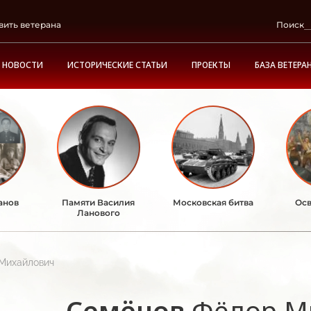
вить ветерана
Поиск
НОВОСТИ
ИСТОРИЧЕСКИЕ СТАТЬИ
ПРОЕКТЫ
БАЗА ВЕТЕРА
анов
Памяти Василия
Московская битва
Осв
Ланового
Михайлович
Семёнов
Фёдор М