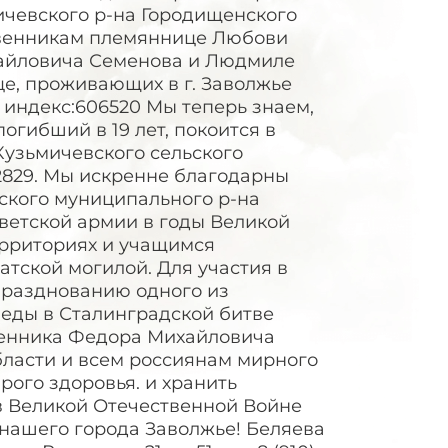
чевского р-на Городищенского
ственникам племяннице Любови
айловича Семенова и Людмиле
це, проживающих в г. Заволжье
51 индекс:606520 Мы теперь знаем,
огибший в 19 лет, покоится в
Кузьмичевского сельского
2829. Мы искренне благодарны
ского муниципального р-на
оветской армии в годы Великой
ерриториях и учащимся
тской могилой. Для участия в
празднованию одного из
еды в Сталинградской битве
енника Федора Михайловича
ласти и всем россиянам мирного
рого здоровья. и хранить
в Великой Отечественной Войне
й нашего города Заволжье! Беляева