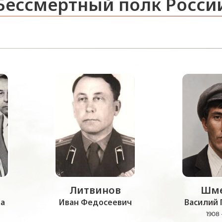
Бессмертный полк Росси
Литвинов
Шме
а
Иван Федосеевич
Василий 
1908 