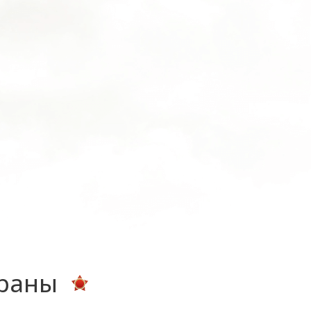
ераны