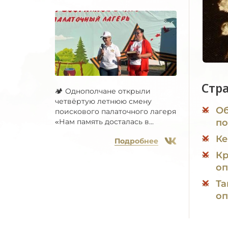
Стр
🏕 Однополчане открыли
четвёртую летнюю смену
Об
поискового палаточного лагеря
по
«Нам память досталась в...
Ке
Подробнее
Кр
оп
Та
оп