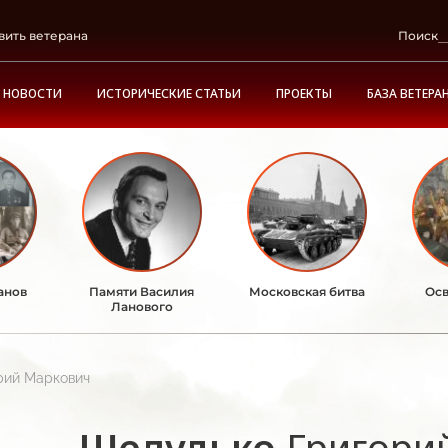
вить ветерана
Поиск
НОВОСТИ
ИСТОРИЧЕСКИЕ СТАТЬИ
ПРОЕКТЫ
БАЗА ВЕТЕРА
анов
Памяти Василия
Московская битва
Осв
Ланового
рий Маркович
Шелудько
Григори