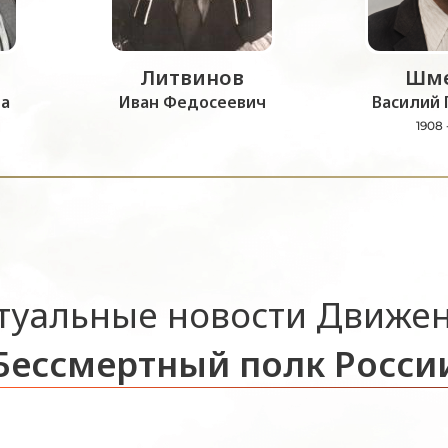
Литвинов
Шме
а
Иван Федосеевич
Василий 
1908 
туальные новости Движе
Бессмертный полк Росси