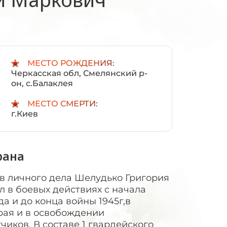
:
МЕСТО РОЖДЕНИЯ:
Черкасская обл, Смелянский р-
он, с.Балаклея
МЕСТО СМЕРТИ:
г.Киев
рана
в личного дела Шелудько Григория
л в боевых действиях с начала
да и до конца войны 1945г,в
рая и в освобождении
иков. В составе 1 гвардейского