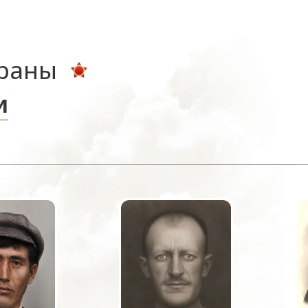
ераны
и