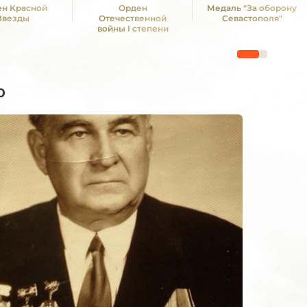
н Красной
Орден
Медаль "За оборону
Звезды
Отечественной
Севастополя"
войны I степени
о