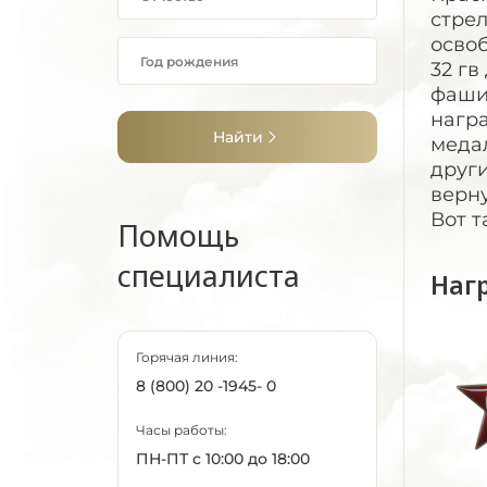
стрел
освоб
32 гв
фашис
нагр
Найти
медал
други
верну
Вот т
Помощь
специалиста
Наг
Горячая линия:
8 (800) 20 -1945- 0
Часы работы:
ПН-ПТ с 10:00 до 18:00