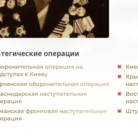
атегические операции
оронительная операция на
Кие
дступах к Киеву
Кры
рченская оборонительная операция
нас
аснодарская наступательная
Вос
ерация
нас
манская фронтовая наступательная
Шту
ерация