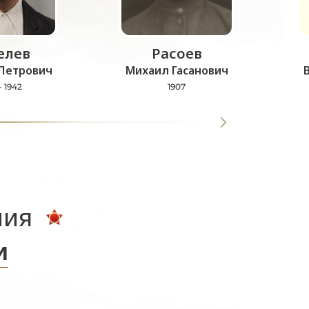
лев
Расоев
Петрович
Михаил Гасанович
- 1942
1907
ния
и