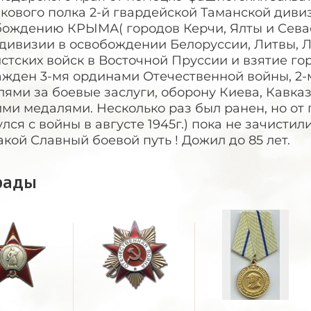
кового полка 2-й гвардейской Таманской дивиз
ождению КРЫМА( городов Керчи, Ялты и Севастоп
 дивизии в освобождении Белоруссии, Литвы, 
тских войск в Восточной Пруссии и взятие гор
ажден 3-мя ординами Отечественной войны, 2-
ями за боевые заслуги, оборону Киева, Кавказа
ми медалями. Несколько раз был ранен, но от
лся с войны в августе 1945г.) пока не зачистил
акой Славный боевой путь ! Дожил до 85 лет.
рады