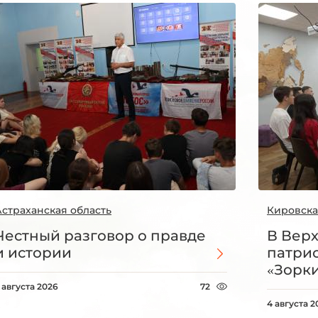
Астраханская область
Кировска
Честный разговор о правде
В Вер
и истории
патри
«Зорки
 августа 2026
72
4 августа 2