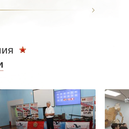
ния
и