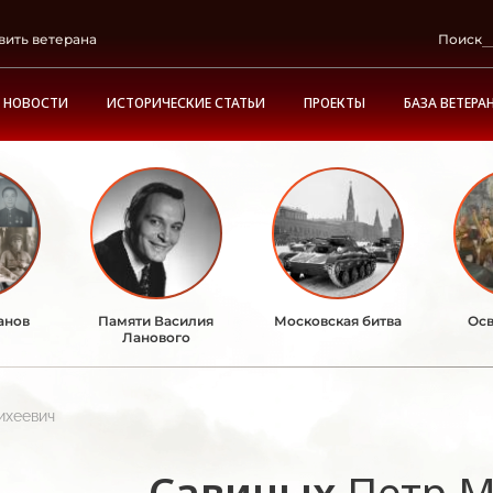
вить ветерана
Поиск
НОВОСТИ
ИСТОРИЧЕСКИЕ СТАТЬИ
ПРОЕКТЫ
БАЗА ВЕТЕРА
анов
Памяти Василия
Московская битва
Осв
Ланового
ихеевич
Савиных
Петр М