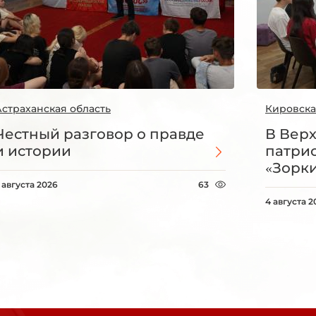
Астраханская область
Кировска
Честный разговор о правде
В Вер
и истории
патри
«Зорки
 августа 2026
63
4 августа 2