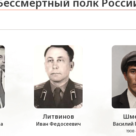
Бессмертный полк Росси
Литвинов
Шме
а
Иван Федосеевич
Василий 
1908 