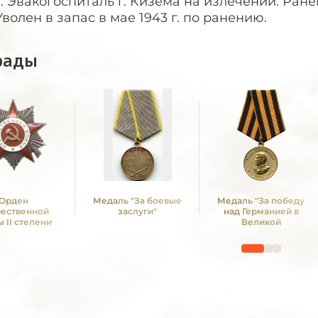
г. Эвакогоспиталь г. Кизема на излечении. Ран
Уволен в запас в мае 1943 г. по ранению.
рады
Орден
Медаль "За боевые
Медаль "За победу
чественной
заслуги"
над Германией в
 II степени
Великой
Отечественной войне
1941 -1945 гг."