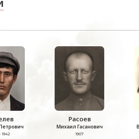
и
лев
Расоев
Петрович
Михаил Гасанович
- 1942
1907