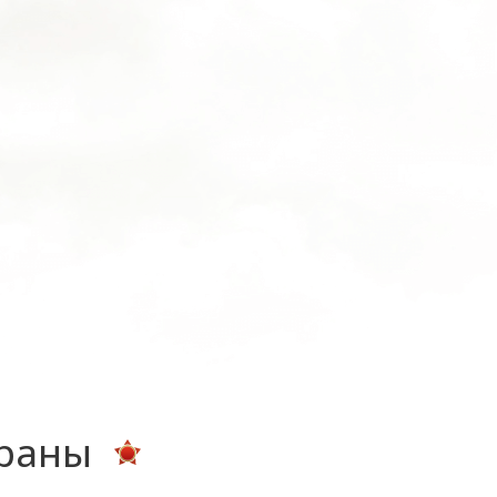
ераны