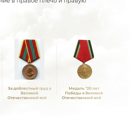
ение в правое плечо и правую
За доблестный труд в
Медаль "20 лет
Медаль 
Великой
Победы в Великой
Победы в
Отечественной войне
Отечественной войне
Отечествен
1941—1945 гг.
1941—1945 гг."
1941—19