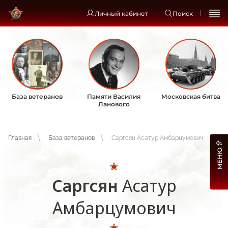
Личный кабинет
Поиск
База ветеранов
Памяти Василия
Московская битва
Ланового
Главная
База ветеранов
Саргсян Асатур Амбарцумович
МЕНЮ
Саргсян
Асатур
Амбарцумович