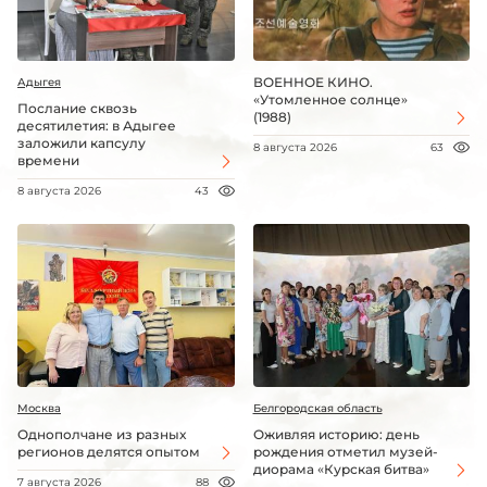
ВОЕННОЕ КИНО.
Адыгея
«Утомленное солнце»
Послание сквозь
(1988)
десятилетия: в Адыгее
заложили капсулу
8 августа 2026
63
времени
8 августа 2026
43
Москва
Белгородская область
Однополчане из разных
Оживляя историю: день
регионов делятся опытом
рождения отметил музей-
диорама «Курская битва»
7 августа 2026
88