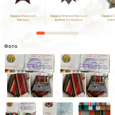
Орден Красной
Орден Отечественной
Орден С
Звезды
войны II степени
сте
Фото