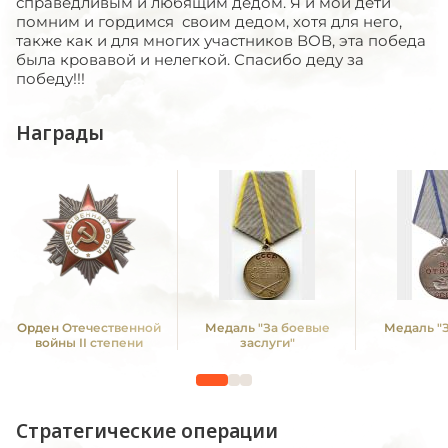
справедливым и любящим дедом. Я и мои дети
помним и гордимся своим дедом, хотя для него,
также как и для многих участников ВОВ, эта победа
была кровавой и нелегкой. Спасибо деду за
победу!!!
Награды
Орден Отечественной
Медаль "За боевые
Медаль "З
войны II степени
заслуги"
Стратегические операции