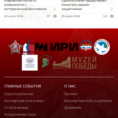
Кировская область
Однополчане продолжают
знакомится с
помогать нашим
исторической выставкой
защитникам
30 июля 2026
137
29 июля 2026
143
ГЛАВНЫЕ СОБЫТИЯ
О НАС
Новости регионов
Проекты
Бессмертный полк в мире
Бессмертный полк за рубежом
Особое мнение
Документы
Исторические статьи