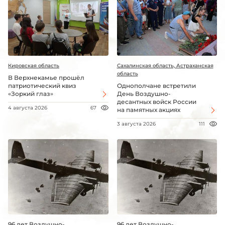
Кировская область
Сахалинская область, Астраханская
область
В Верхнекамье прошёл
патриотический квиз
Однополчане встретили
«Зоркий глаз»
День Воздушно-
десантных войск России
4 августа 2026
67
на памятных акциях
3 августа 2026
111
96 лет Воздушно-
96 лет Воздушно-