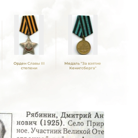
Орден Славы III
Медаль "За взятие
Медаль "З
степени
Кенигсберга"
над Герм
Вели
Отечествен
1941 -19