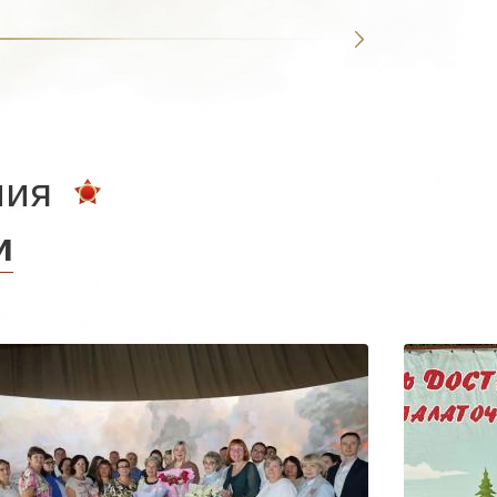
ния
и