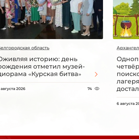
Белгородская область
Архангел
Оживляя историю: день
Одноп
рождения отметил музей-
четвё
диорама «Курская битва»
поиск
лагеря
достал
 августа 2026
74
6 августа 2