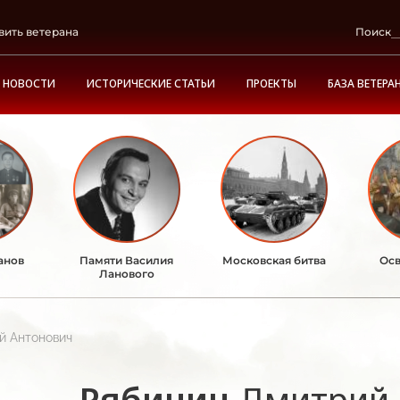
вить ветерана
Поиск
НОВОСТИ
ИСТОРИЧЕСКИЕ СТАТЬИ
ПРОЕКТЫ
БАЗА ВЕТЕРА
анов
Памяти Василия
Московская битва
Осв
Ланового
й Антонович
Рябинин
Дмитрий 