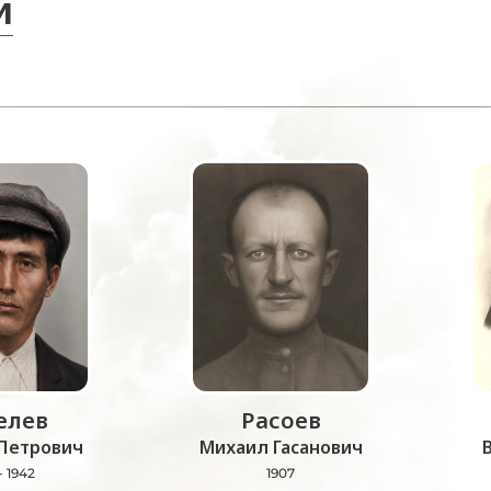
и
лев
Расоев
Петрович
Михаил Гасанович
- 1942
1907