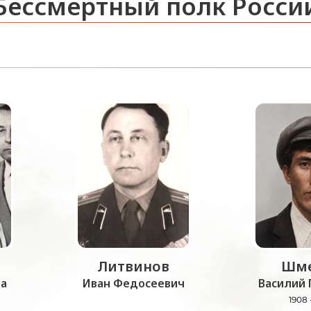
Бессмертный полк Росси
Литвинов
Шме
а
Иван Федосеевич
Василий 
1908 