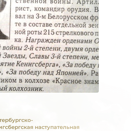
тербургско-
игсбергская наступательная