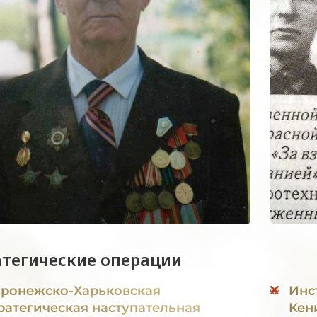
атегические операции
ронежско-Харьковская
Инс
ратегическая наступательная
Кен