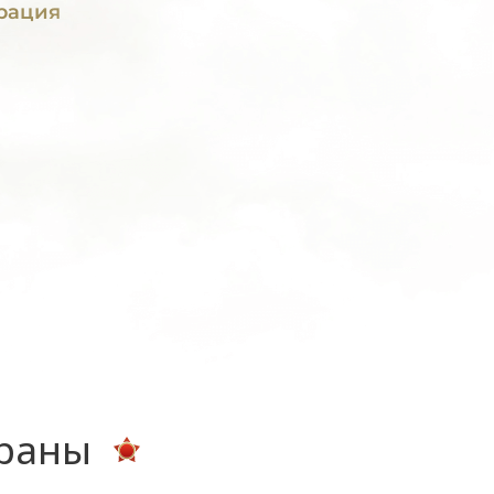
рация
ераны