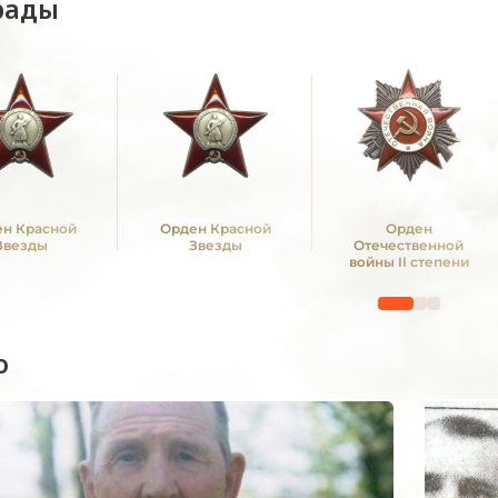
рады
н Красной
Орден Красной
Орден
Звезды
Звезды
Отечественной
войны II степени
о