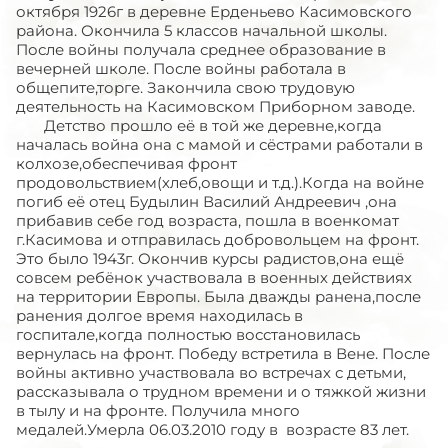
октября 1926г в деревне Ерденьево Касимовского
района. Окончила 5 классов начальной школы.
После войны получала среднее образование в
вечерней школе. После войны работала в
общепите,торге. Закончила свою трудовую
деятельность на Касимовском Приборном заводе.
Детство прошло её в той же деревне,когда
началась война она с мамой и сёстрами работали в
колхозе,обеспечивая фронт
продовольствием(хлеб,овощи и т.д.).Когда на войне
погиб её отец Будылин Василий Андреевич ,она
прибавив себе год возраста, пошла в военкомат
г.Касимова и отправилась добровольцем на фронт.
Это было 1943г. Окончив курсы радистов,она ещё
совсем ребёнок участвовала в военных действиях
на территории Европы. Была дважды ранена,после
ранения долгое время находилась в
госпитале,когда полностью восстановилась
вернулась на фронт. Победу встретила в Вене. После
войны активно участвовала во встречах с детьми,
рассказывала о трудном времени и о тяжкой жизни
в тылу и на фронте. Получила много
медалей.Умерла 06.03.2010 году в возрасте 83 лет.