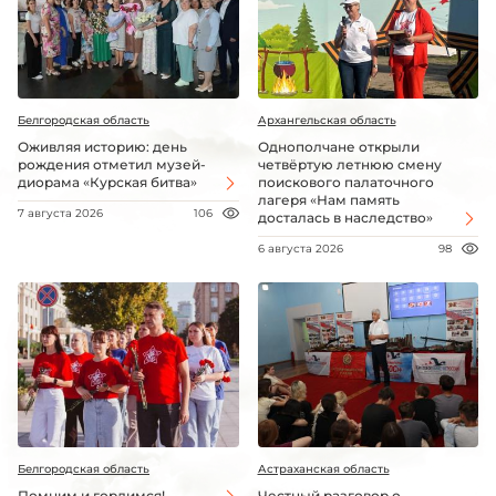
Белгородская область
Архангельская область
Оживляя историю: день
Однополчане открыли
рождения отметил музей-
четвёртую летнюю смену
диорама «Курская битва»
поискового палаточного
лагеря «Нам память
7 августа 2026
106
досталась в наследство»
6 августа 2026
98
Белгородская область
Астраханская область
Помним и гордимся!
Честный разговор о