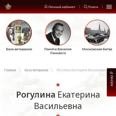
Личный кабинет
Поиск
База ветеранов
Памяти Василия
Московская битва
Ланового
Главная
База ветеранов
Рогулина Екатерина Васильевна
МЕНЮ
Рогулина
Екатерина
Васильевна