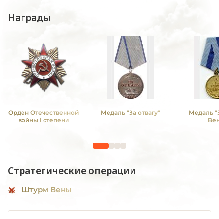
Награды
Орден Отечественной
Медаль "За отвагу"
Медаль "
войны I степени
Ве
Стратегические операции
Штурм Вены