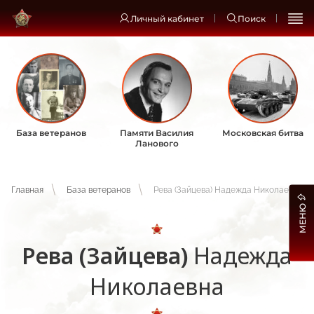
Личный кабинет
Поиск
База ветеранов
Памяти Василия
Московская битва
Ланового
Главная
База ветеранов
Рева (Зайцева) Надежда Николаевна
МЕНЮ
Рева (Зайцева)
Надежда
Николаевна