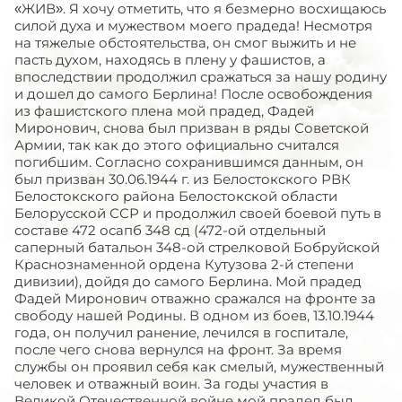
«ЖИВ». Я хочу отметить, что я безмерно восхищаюсь
силой духа и мужеством моего прадеда! Несмотря
на тяжелые обстоятельства, он смог выжить и не
пасть духом, находясь в плену у фашистов, а
впоследствии продолжил сражаться за нашу родину
и дошел до самого Берлина! После освобождения
из фашистского плена мой прадед, Фадей
Миронович, снова был призван в ряды Советской
Армии, так как до этого официально считался
погибшим. Согласно сохранившимся данным, он
был призван 30.06.1944 г. из Белостокского РВК
Белостокского района Белостокской области
Белорусской ССР и продолжил своей боевой путь в
составе 472 осапб 348 сд (472-ой отдельный
саперный батальон 348-ой стрелковой Бобруйской
Краснознаменной ордена Кутузова 2-й степени
дивизии), дойдя до самого Берлина. Мой прадед
Фадей Миронович отважно сражался на фронте за
свободу нашей Родины. В одном из боев, 13.10.1944
года, он получил ранение, лечился в госпитале,
после чего снова вернулся на фронт. За время
службы он проявил себя как смелый, мужественный
человек и отважный воин. За годы участия в
Великой Отечественной войне мой прадед был