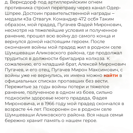
д. Вернсдорф под артиллерийским огнем
противника строил переправу через канал Одер-
Шпрее. Достоин правительственной награды –
медали «За Отвагу». Командир 472 осб» Таким
образом, мой прадед, Пугачев Фадей Миронович,
несмотря на тяжелейшие условия и полученное
ранение, прошел всю войну до самого конца и
вернулся домой настоящим героем. После
окончания войны мой прадед жил в родном селе
Шумшеваши Аликовского района, где продолжал
трудиться в должности бригадира колхоза. К
сожалению, его младший брат, Алексей Миронович
Пугачев, и его отец, Пугачев Мирон Максимович, с
войны уже не вернулись, их имена можно
найти
в
официальных списках пропавших без вести.
Пережитые за годы войны потери и тяжелое
ранение, полученное в одном из боев, сильно
подкосили здоровье моего прадеда, Фадея
Мироновича, и в 1966 году мой прадед скончался в
возрасте 44 лет. Похоронен он в родном селе
Шумшеваши Аликовского района. Вся наша семья
бережно хранит память о нашем герое.