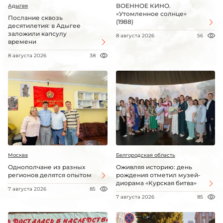
ВОЕННОЕ КИНО.
Адыгея
«Утомленное солнце»
Послание сквозь
(1988)
десятилетия: в Адыгее
заложили капсулу
8 августа 2026
56
времени
8 августа 2026
38
Москва
Белгородская область
Однополчане из разных
Оживляя историю: день
регионов делятся опытом
рождения отметил музей-
диорама «Курская битва»
7 августа 2026
85
7 августа 2026
85