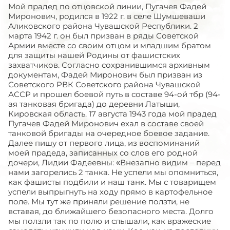
Мой прадед по отцовской линии, Пугачев Фадей
Миронович, родился в 1922 г. в селе Шумшеваши
Аликовского района Чувашской Республики. 2
марта 1942 г. он был призван в ряды Советской
Армии вместе со своим отцом и младшим братом
для защиты нашей Родины от фашистских
захватчиков. Согласно сохранившимся архивным
документам, Фадей Миронович был призван из
Советского РВК Советского района Чувашской
АССР и прошел боевой путь в составе 94-ой тбр (94-
ая танковая бригада) до деревни Латыши,
Кировская область. 17 августа 1943 года мой прадед
Пугачев Фадей Миронович ехал в составе своей
танковой бригады на очередное боевое задание.
Далее пишу от первого лица, из воспоминаний
моей прадеда, записанных со слов его родной
дочери, Лидии Фадеевны: «Внезапно видим – перед
нами загорелись 2 танка. Не успели мы опомниться,
как фашисты подбили и наш танк. Мы с товарищем
успели выпрыгнуть на ходу прямо в картофельное
поле. Мы тут же приняли решение ползти, не
вставая, до ближайшего безопасного места. Долго
мы ползли так по полю и слышали, как вражеские