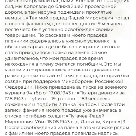
самолеты кружили над нами. Кое-как, из последних
сил, мы доползли до ближайшей проселочной
дороги, а там нас уже поджидали проклятые
немцы…» Так мой прадед Фадей Миронович попал
в плен к фашистам, где провел долгие 9 месяцев,
после чего был успешно освобожден своими
товарищами. По рассказам моего прадеда,
пленники содержались в ужасных условиях – в
обычных сараях, где не было ни крыши, ни пола,
спать приходилось прямо на земле. Самое
удивительное, что мой прадед всё время
нахождения в плену считался погибшим. Это мы
узнали из сохранившихся архивных документов,
размещенных на сайте Память народа, который был
создан при поддержке Минобороны Российской
Федерации. Ниже приведена выписка из военного
журнала 94 тбр от 17.08.1943 г.: «Потери дивизии за
17.8.1943 г. – убиты – 19, ранено – 183 человека,
сожжены 2 и подбиты 2 танка 196 тбр». После этой
записи фамилия моего прадеда уже значилась в
списке погибших солдат: «Пугачев Фадей
Миронович. Убит 18.08.1943 г., д. Латыши, Киров» [3]
После освобождения из плена в этом списке рядом
с фамилией моего прадеда появилась надпись: