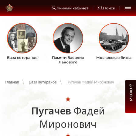
Личный кабинет
Поиск
База ветеранов
Памяти Василия
Московская битва
Ланового
Главная
База ветеранов
Пугачев Фадей Миронович
МЕНЮ
Пугачев
Фадей
Миронович