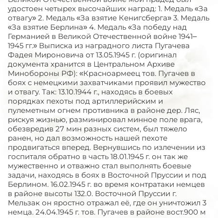
удостоен четырех высочайших наград: 1. Медаль «За
отвагу» 2. Медаль «За взятие Кенигсберга» 3. Медаль
«За взятие Берлина» 4. Медаль «За победу над
Германией в Великой Отечественной войне 1941–
1945 гг.» Выписка из наградного листа Пугачева
Фадея Мироновича от 13.05.1945 г. (оригинал
документа хранится в Центральном Архиве
Минобороны РФ): «Красноармеец тов. Пугачев в
боях с немецкими захватчиками проявил мужество
и отвагу. Так: 13.10.1944 г., находясь в боевых
порядках пехоты под артиллерийским и
пулеметным огнем противника в районе дер. Ляс,
рискуя жизнью, разминировал минное поле врага,
обезвредив 27 мин разных систем, был тяжело
ранен, но дал возможность нашей пехоте
продвигаться вперед. Вернувшись по излечении из
госпиталя обратно в часть 18.01.1945 г. он так же
мужественно и отважно стал выполнять боевые
задачи, находясь в боях в Восточной Пруссии и под
Берлином. 16.02.1945 г. во время контратаки немцев
в районе высоты 132.0. Восточной Пруссии г.
Мельзак он яростно отражал её, где он уничтожил 3
немца. 24.04.1945 г. тов. Пугачев в районе вост.900 м