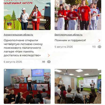
Архангельская область
Белгородская область
Однополчане открыли
Помним и гордимся!
четвёртую летнюю смену
5 августа 2026
113
поискового палаточного
лагеря «Нам память
досталась в наследство»
6 августа 2026
88