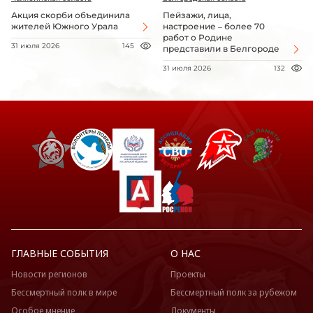
Акция скорби объединила
Пейзажи, лица,
жителей Южного Урала
настроение – более 70
работ о Родине
31 июля 2026
145
представили в Белгороде
31 июля 2026
132
ГЛАВНЫЕ СОБЫТИЯ
О НАС
Новости регионов
Проекты
Бессмертный полк в мире
Бессмертный полк за рубежом
Особое мнение
Документы