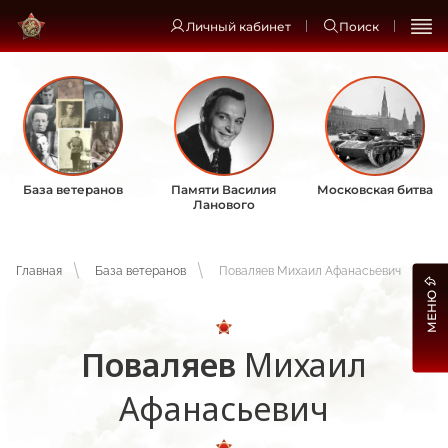
Личный кабинет
Поиск
База ветеранов
Памяти Василия
Московская битва
Ланового
Главная
База ветеранов
Поваляев Михаил Афанасьевич
МЕНЮ
Поваляев
Михаил
Афанасьевич