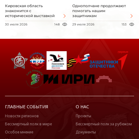
Кировская область
Однополчане продолжают
знакомится с
помогать нашим
исторической выставкой
защитникам
30 июля 2026
148
29 июля 2026
153
ГЛАВНЫЕ СОБЫТИЯ
О НАС
Новости регионов
Проекты
Бессмертный полк в мире
Бессмертный полк за рубежом
Особое мнение
Документы