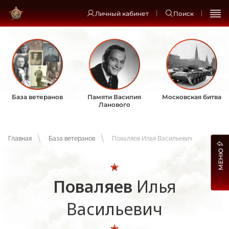
Личный кабинет
Поиск
База ветеранов
Памяти Василия
Московская битва
Ланового
Главная
База ветеранов
Поваляев Илья Васильевич
МЕНЮ
Поваляев
Илья
Васильевич