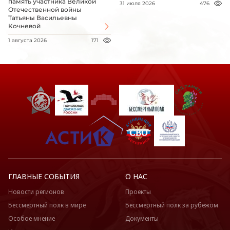
память участника Великой
31 июля 2026
476
Отечественной войны
Татьяны Васильевны
Кочневой
1 августа 2026
171
ГЛАВНЫЕ СОБЫТИЯ
О НАС
Новости регионов
Проекты
Бессмертный полк в мире
Бессмертный полк за рубежом
Особое мнение
Документы