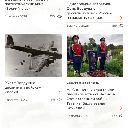
патриотический квиз
Однополчане встретили
«Зоркий глаз»
День Воздушно-
десантных войск России
4 августа 2026
120
на памятных акциях
3 августа 2026
159
96 лет Воздушно-
Сахалинская область
десантным войскам
На Сахалине увековечили
России
память участника Великой
Отечественной войны
2 августа 2026
191
Татьяны Васильевны
Кочневой
1 августа 2026
179