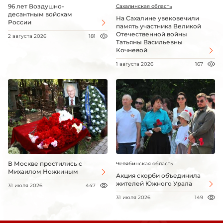
96 лет Воздушно-
Сахалинская область
десантным войскам
На Сахалине увековечили
России
память участника Великой
Отечественной войны
2 августа 2026
181
Татьяны Васильевны
Кочневой
1 августа 2026
167
В Москве простились с
Челябинская область
Михаилом Ножкиным
Акция скорби объединила
жителей Южного Урала
31 июля 2026
447
31 июля 2026
149