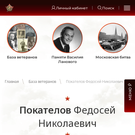
Личный кабинет
Поиск
База ветеранов
Памяти Василия
Московская битва
Ланового
Главная
База ветеранов
Покателов Федосей Николаевич
МЕНЮ
Покателов
Федосей
Николаевич