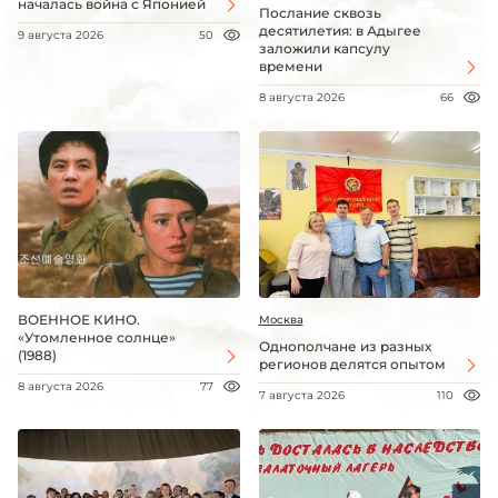
началась война с Японией
Послание сквозь
десятилетия: в Адыгее
9 августа 2026
50
заложили капсулу
времени
8 августа 2026
66
ВОЕННОЕ КИНО.
Москва
«Утомленное солнце»
Однополчане из разных
(1988)
регионов делятся опытом
8 августа 2026
77
7 августа 2026
110