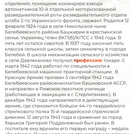
отделения; помощник командира взвода
автоматчиков 10-й отдельной моторизованной
разведывательной роты разведывательного отдела
штаба 2-го Украинского фронта, сержант. Родился 12
февраля 1924 года в селе Никольское ныне
Белебеевского района Башкирии в крестьянской
семье. Украинец. Член ВКП(б)/КПСС с 1945 года. В
пять лет остался сиротой. В 1937 году окончил пять
классов сельской школы, затем семилетку в городе
Белебей. В школа механизации сельского хозяйства
в селе Давлеканово получил
профессию
токаря. С
марта 1942 года работал по специальности в
Белебеевской машинно-тракторной станции. В
Красную Армию призван 5 сентября 1942 года
Белебеевским райвоенкоматом Башкирской АССР,
и направлен в Рижское пехотное училище
(работающее в эвакуации в г. Стерлитамаке.). В
декабре 1942 года направляется в действующую
армию, где становится бойцом 44-го гвардейского
стрелкового полка 15-й гвардейской стрелковой
дивизии. 12 августа 1943 года в сражении за город
Харьков Григорий Подденежный был ранен. В
госпитале ему вручили его первую награду – медаль