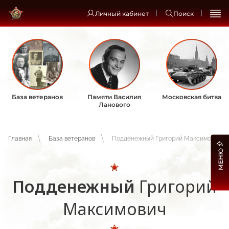
Личный кабинет
Поиск
База ветеранов
Памяти Василия
Московская битва
Ланового
Главная
База ветеранов
Подденежный Григорий Максимович
МЕНЮ
Подденежный
Григорий
Максимович