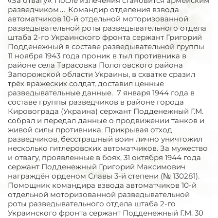
«За отвагу». После излечения становится армейским
разведчиком… Командир отделения взвода
автоматчиков 10-й отдельной моторизованной
разведывательной роты разведывательного отдела
штаба 2-го Украинского фронта сержант Григорий
Подденежный в составе разведывательной группы
11 ноября 1943 года проник в тыл противника в
районе села Тарасовка Пологовского района
Запорожской области Украины, в схватке сразил
трёх вражеских солдат, доставил ценные
разведывательные данные. 7 января 1944 года в
составе группы разведчиков в районе города
Кировограда (Украина) сержант Подденежный Г.М.
собрал и передал данные о продвижении танков и
живой силы противника. Прикрывая отход
разведчиков, бесстрашный воин лично уничтожил
несколько гитлеровских автоматчиков. За мужество
и отвагу, проявленные в боях, 31 октября 1944 года
сержант Подденежный Григорий Максимович
награждён орденом Славы 3-й степени (№ 130281).
Помощник командира взвода автоматчиков 10-й
отдельной моторизованной разведывательной
роты разведывательного отдела штаба 2-го
Украинского фронта сержант Подденежный Г.М. 30