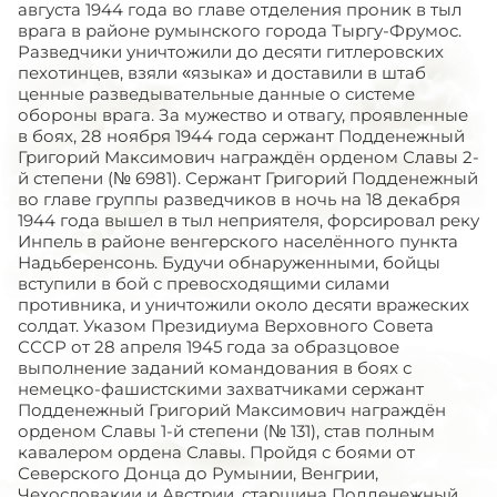
августа 1944 года во главе отделения проник в тыл
врага в районе румынского города Тыргу-Фрумос.
Разведчики уничтожили до десяти гитлеровских
пехотинцев, взяли «языка» и доставили в штаб
ценные разведывательные данные о системе
обороны врага. За мужество и отвагу, проявленные
в боях, 28 ноября 1944 года сержант Подденежный
Григорий Максимович награждён орденом Славы 2-
й степени (№ 6981). Сержант Григорий Подденежный
во главе группы разведчиков в ночь на 18 декабря
1944 года вышел в тыл неприятеля, форсировал реку
Инпель в районе венгерского населённого пункта
Надьберенсонь. Будучи обнаруженными, бойцы
вступили в бой с превосходящими силами
противника, и уничтожили около десяти вражеских
солдат. Указом Президиума Верховного Совета
СССР от 28 апреля 1945 года за образцовое
выполнение заданий командования в боях с
немецко-фашистскими захватчиками сержант
Подденежный Григорий Максимович награждён
орденом Славы 1-й степени (№ 131), став полным
кавалером ордена Славы. Пройдя с боями от
Северского Донца до Румынии, Венгрии,
Чехословакии и Австрии, старшина Подденежный