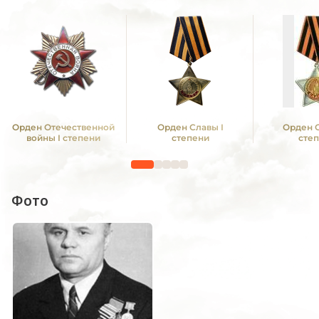
Орден Отечественной
Орден Славы I
Орден С
войны I степени
степени
сте
Фото