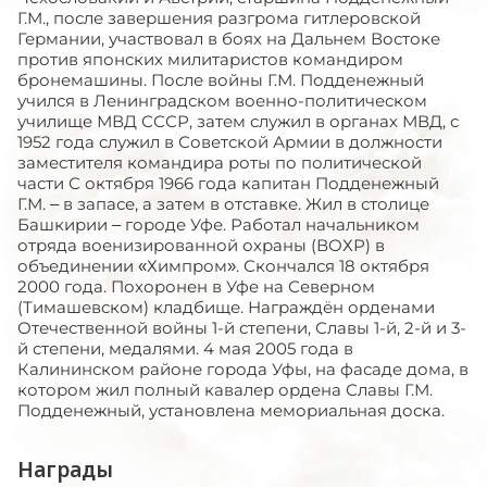
Г.М., после завершения разгрома гитлеровской
Германии, участвовал в боях на Дальнем Востоке
против японских милитаристов командиром
бронемашины. После войны Г.М. Подденежный
учился в Ленинградском военно-политическом
училище МВД СССР, затем служил в органах МВД, с
1952 года служил в Советской Армии в должности
заместителя командира роты по политической
части С октября 1966 года капитан Подденежный
Г.М. – в запасе, а затем в отставке. Жил в столице
Башкирии – городе Уфе. Работал начальником
отряда военизированной охраны (ВОХР) в
объединении «Химпром». Скончался 18 октября
2000 года. Похоронен в Уфе на Северном
(Тимашевском) кладбище. Награждён орденами
Отечественной войны 1-й степени, Славы 1-й, 2-й и 3-
й степени, медалями. 4 мая 2005 года в
Калининском районе города Уфы, на фасаде дома, в
котором жил полный кавалер ордена Славы Г.М.
Подденежный, установлена мемориальная доска.
Награды