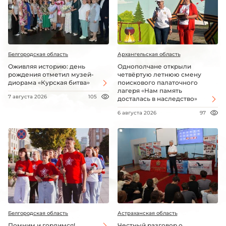
Белгородская область
Архангельская область
Оживляя историю: день
Однополчане открыли
рождения отметил музей-
четвёртую летнюю смену
диорама «Курская битва»
поискового палаточного
лагеря «Нам память
7 августа 2026
105
досталась в наследство»
6 августа 2026
97
Белгородская область
Астраханская область
Помним и гордимся!
Честный разговор о