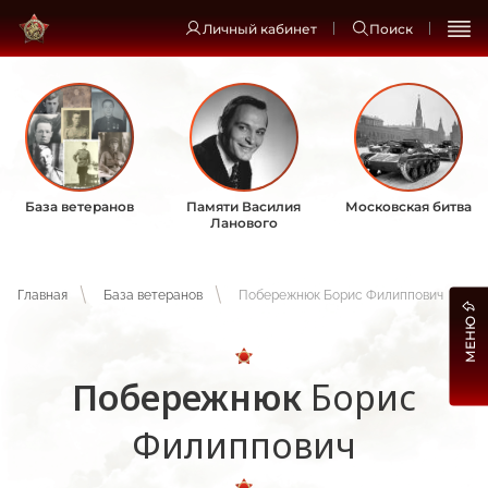
Личный кабинет
Поиск
База ветеранов
Памяти Василия
Московская битва
Ланового
Главная
База ветеранов
Побережнюк Борис Филиппович
МЕНЮ
Побережнюк
Борис
Филиппович