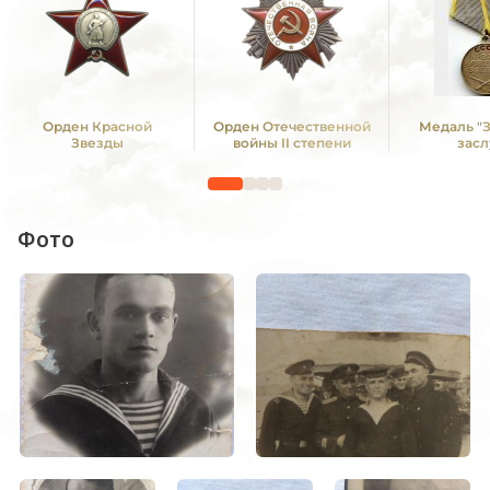
Орден Красной
Орден Отечественной
Медаль "
Звезды
войны II степени
засл
Фото