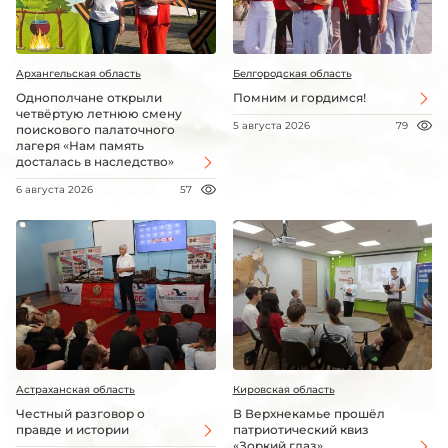
Архангельская область
Белгородская область
Однополчане открыли
Помним и гордимся!
четвёртую летнюю смену
5 августа 2026
79
поискового палаточного
лагеря «Нам память
досталась в наследство»
6 августа 2026
57
Астраханская область
Кировская область
Честный разговор о
В Верхнекамье прошёл
правде и истории
патриотический квиз
«Зоркий глаз»